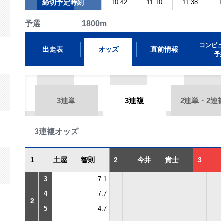
締切予定時刻
10:42
11:10
11:38
1
予選 1800m
コンピ
出走表
オッズ
直前情報
予
3連単
3連複
2連単・2連
3連複オッズ
1
土屋 智則
2
今井 貴士
3
3
7.1
4
7.7
2
5
4.7