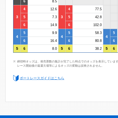
6
8.5
4
12.6
4
77.5
3
3
5
7.3
5
42.8
6
14.9
6
102.0
5
9.9
5
58.3
5
4
4
4
6
16.4
6
80.8
6
5
5
5
6
8.0
6
38.2
6
締切時オッズは、発売票数の集計が完了した時点でのオッズを表示していま
レース開始後の返還欠場等によるオッズの変動は反映されません。
ボートレースガイドはこちら