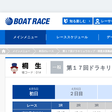
知る楽しむ
レーサ
メインメニュー
レーススケジュール
デ
HOME
メインメニュー
本日のレース
第１７回ドラキリュウカップ・得意水面集
第１７回ドラキリ
4月5日
4月6日
初日
２日目
レース
1R
2R
3R