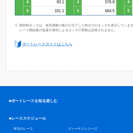
4
93.1
4
576.8
4
5
101.1
5
664.5
5
締切時オッズは、発売票数の集計が完了した時点でのオッズを表示していま
レース開始後の返還欠場等によるオッズの変動は反映されません。
ボートレースガイドはこちら
■ボートレースを知る楽しむ
■レーススケジュール
本日のレース
ヴィーナスシリーズ