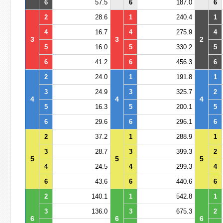
6
57.5
6
187.0
6
2
28.6
1
240.4
1
4
16.7
4
275.9
4
3
3
2
5
16.0
5
330.2
5
6
41.2
6
456.3
6
2
24.0
1
191.8
1
3
24.9
3
325.7
2
4
4
4
5
16.3
5
200.1
5
6
29.6
6
296.1
6
2
37.2
1
288.9
1
3
28.7
3
399.3
2
5
5
5
4
24.5
4
299.3
4
6
43.6
6
440.6
6
2
140.1
1
542.8
1
3
136.0
3
675.3
2
6
6
6