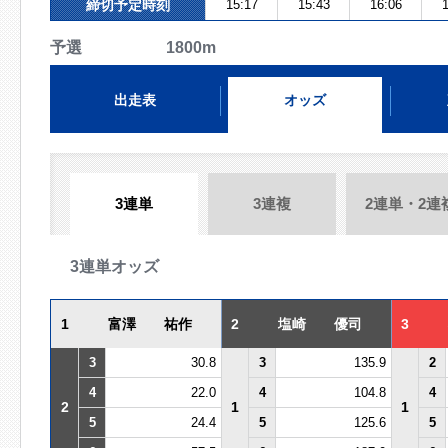
締切予定時刻
15:17
15:43
16:06
1
予選 1800m
出走表
オッズ
3連単
3連複
2連単・2連
3連単オッズ
1
富澤 祐作
2
塩崎 優司
3
3
30.8
3
135.9
2
4
22.0
4
104.8
4
2
1
1
5
24.4
5
125.6
5