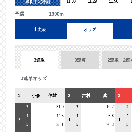
締切予定時刻
11:03
11:29
11:56
1
予選 1800m
出走表
オッズ
3連単
3連複
2連単・2連
3連単オッズ
1
小森 信雄
2
吉村 誠
3
3
31.9
3
19.7
2
4
44.5
4
26.8
4
2
1
1
5
35.1
5
20.3
5