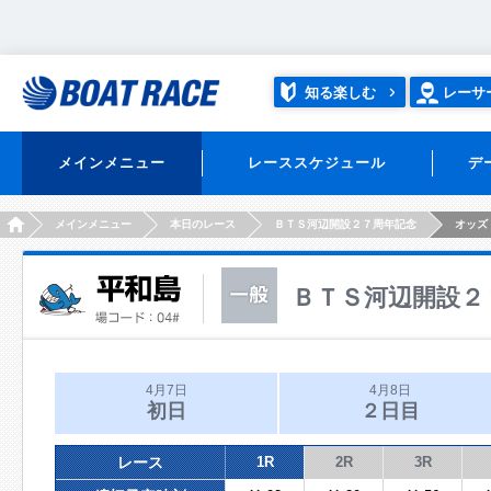
知る楽しむ
レーサ
メインメニュー
レーススケジュール
デ
HOME
メインメニュー
本日のレース
ＢＴＳ河辺開設２７周年記念
オッズ
ＢＴＳ河辺開設２
4月7日
4月8日
初日
２日目
レース
1R
2R
3R