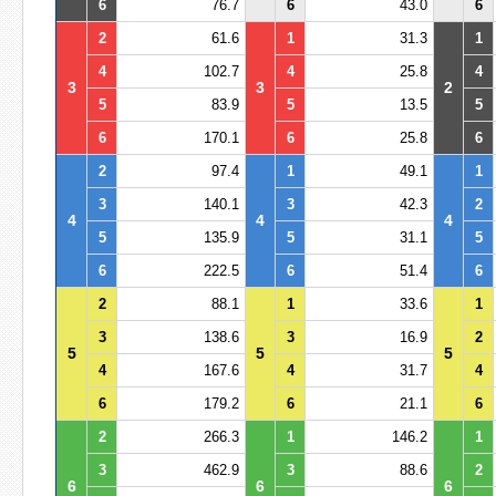
6
76.7
6
43.0
6
2
61.6
1
31.3
1
4
102.7
4
25.8
4
3
3
2
5
83.9
5
13.5
5
6
170.1
6
25.8
6
2
97.4
1
49.1
1
3
140.1
3
42.3
2
4
4
4
5
135.9
5
31.1
5
6
222.5
6
51.4
6
2
88.1
1
33.6
1
3
138.6
3
16.9
2
5
5
5
4
167.6
4
31.7
4
6
179.2
6
21.1
6
2
266.3
1
146.2
1
3
462.9
3
88.6
2
6
6
6