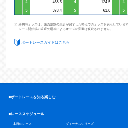
4
468.5
4
124.5
4
5
378.4
5
61.0
5
締切時オッズは、発売票数の集計が完了した時点でのオッズを表示していま
レース開始後の返還欠場等によるオッズの変動は反映されません。
ボートレースガイドはこちら
■ボートレースを知る楽しむ
■レーススケジュール
本日のレース
ヴィーナスシリーズ