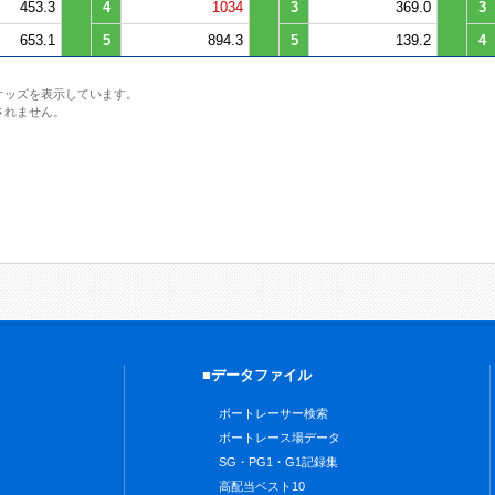
453.3
4
1034
3
369.0
3
653.1
5
894.3
5
139.2
4
オッズを表示しています。
されません。
■データファイル
ボートレーサー検索
ボートレース場データ
SG・PG1・G1記録集
高配当ベスト10