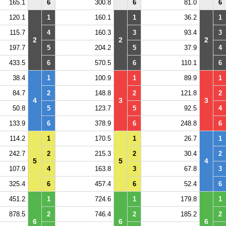
165.1
6
300.8
6
81.0
6
120.1
1
160.1
1
36.2
1
115.7
4
160.3
3
93.4
3
2
2
2
197.7
5
204.2
5
37.9
4
433.5
6
570.5
6
110.1
6
38.4
1
100.9
1
89.9
1
84.7
2
148.8
2
121.8
2
4
3
3
50.8
5
123.7
5
92.5
4
133.9
6
378.9
6
248.8
6
114.2
1
170.5
1
26.7
1
242.7
2
215.3
2
30.4
2
5
5
4
107.9
4
163.8
3
67.8
3
325.4
6
457.4
6
52.4
6
451.2
1
724.6
1
179.8
1
878.5
2
746.4
2
185.2
2
6
6
6