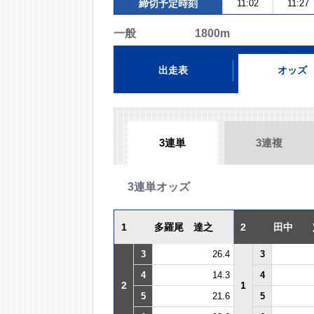
締切予定時刻
11:02
11:27
一般 1800m
出走表
オッズ
3連単
3連複
3連単オッズ
1
多羅尾 達之
2
田中 
3
26.4
3
4
14.3
4
2
1
5
21.6
5