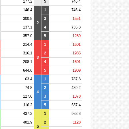
177.2
5
746.4
146.4
1
746.4
300.8
3
1551
2
137.1
4
735.3
357.0
5
1289
214.4
1
1601
316.1
2
1985
3
208.1
4
1601
644.6
5
1909
63.4
1
787.8
74.8
2
439.2
4
127.6
3
1378
116.2
5
587.4
437.3
1
963.8
481.9
2
1128
5