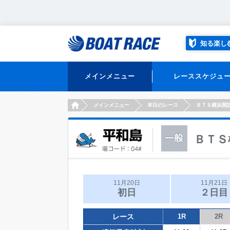
知る楽し
メインメニュー
レーススケジュ
HOME
メインメニュー
本日のレース
ＢＴＳ横浜開
ＢＴＳ
11月20日
11月21日
初日
２日目
レース
1R
2R