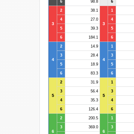
6
98.8
6
2
38.1
1
4
27.0
4
3
3
5
39.3
5
6
184.1
6
2
14.9
1
3
28.4
3
4
4
5
18.9
5
6
83.3
6
2
31.9
1
3
56.4
3
5
5
4
35.3
4
6
126.4
6
2
200.5
1
3
369.0
3
6
6