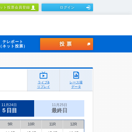
ット投票会員登録
ログイン
テレボート
投票
（ネット投票）
ライブ&
レース場
リプレイ
データ
11月24日
11月25日
５日目
最終日
9R
10R
11R
12R