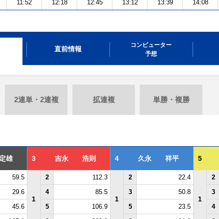
11:52
12:18
12:45
13:12
13:39
14:08
コンピューター
直前情報
予想
2連単・2連複
拡連複
単勝・複勝
定雄
3
吉永 浩則
4
久永 祥平
5
59.5
2
112.3
2
22.4
2
29.6
4
85.5
3
50.8
3
1
1
1
45.6
5
106.9
5
23.5
4