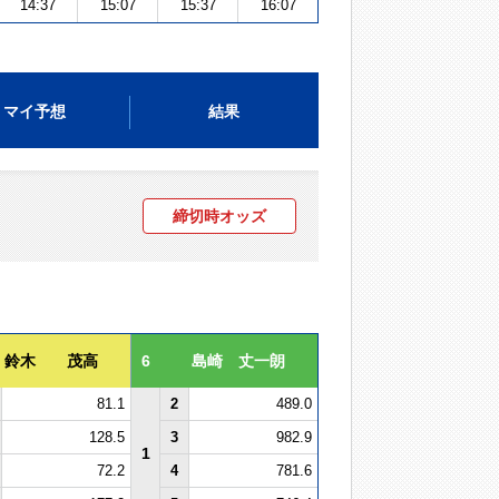
14:37
15:07
15:37
16:07
マイ予想
結果
締切時オッズ
鈴木 茂高
6
島崎 丈一朗
81.1
2
489.0
128.5
3
982.9
1
72.2
4
781.6