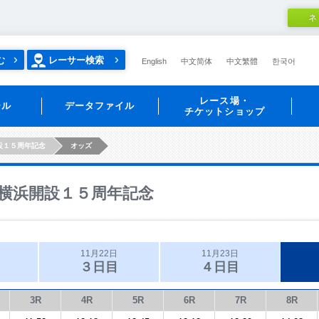
ネ
む
レーサー検索
English
中文简体
中文繁體
한국어
レース場・
ール
データファイル
チケットショップ
設１５周年記念
オッズ
横浜開設１５周年記念
11月22日
11月23日
３日目
４日目
3R
4R
5R
6R
7R
8R