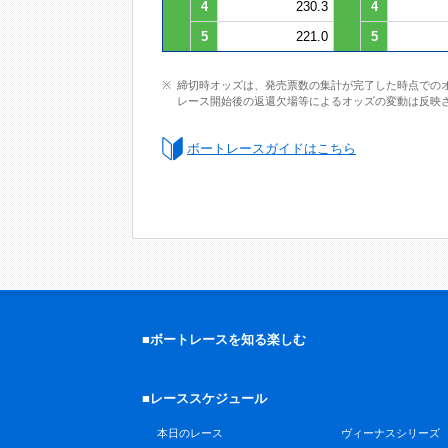
4
230.3
4
5
221.0
5
締切時オッズは、発売票数の集計が完了した時点での
レース開始後の返還欠場等によるオッズの変動は反映
ボートレースガイドはこちら
■ボートレースを知る楽しむ
■レーススケジュール
本日のレース
ヴィーナスシリーズ