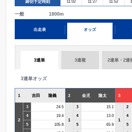
締切予定時刻
11:02
11:27
11:52
1
一般 1800m
出走表
オッズ
3連単
3連複
2連単・2連
3連単オッズ
1
吉田 隆義
2
金児 隆太
3
3
24.5
3
15.1
2
4
19.4
4
13.0
4
2
1
1
5
105.8
5
65.9
5