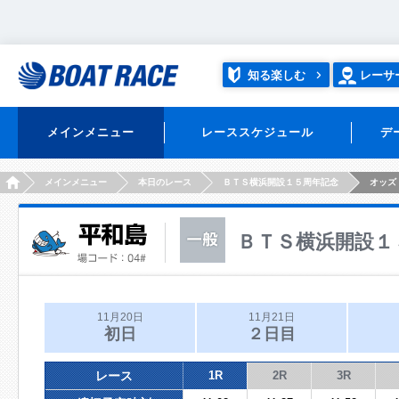
知る楽しむ
レーサ
メインメニュー
レーススケジュール
デ
HOME
メインメニュー
本日のレース
ＢＴＳ横浜開設１５周年記念
オッズ
ＢＴＳ横浜開設１
11月20日
11月21日
初日
２日目
レース
1R
2R
3R