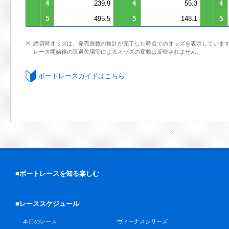
4
239.9
4
55.3
4
5
495.5
5
148.1
5
締切時オッズは、発売票数の集計が完了した時点でのオッズを表示していま
レース開始後の返還欠場等によるオッズの変動は反映されません。
ボートレースガイドはこちら
■ボートレースを知る楽しむ
■レーススケジュール
本日のレース
ヴィーナスシリーズ