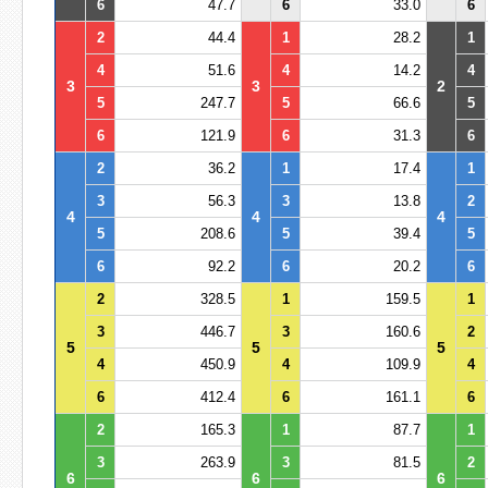
6
47.7
6
33.0
6
2
44.4
1
28.2
1
4
51.6
4
14.2
4
3
3
2
5
247.7
5
66.6
5
6
121.9
6
31.3
6
2
36.2
1
17.4
1
3
56.3
3
13.8
2
4
4
4
5
208.6
5
39.4
5
6
92.2
6
20.2
6
2
328.5
1
159.5
1
3
446.7
3
160.6
2
5
5
5
4
450.9
4
109.9
4
6
412.4
6
161.1
6
2
165.3
1
87.7
1
3
263.9
3
81.5
2
6
6
6