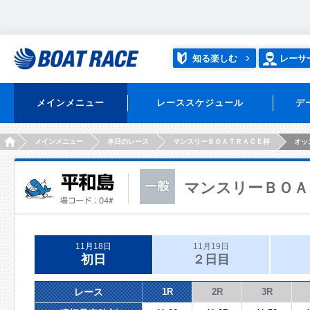
知る楽しむ
レーサ
メインメニュー
レーススケジュール
デ
HOME
メインメニュー
本日のレース
マンスリーＢＯＡＴＲＡＣＥ杯
オッ
マンスリーＢＯＡ
11月18日
11月19日
初日
２日目
レース
1R
2R
3R