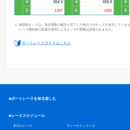
4
954.9
4
659.8
4
5
1387
5
1055
5
締切時オッズは、発売票数の集計が完了した時点でのオッズを表示していま
レース開始後の返還欠場等によるオッズの変動は反映されません。
ボートレースガイドはこちら
■ボートレースを知る楽しむ
■レーススケジュール
本日のレース
ヴィーナスシリーズ