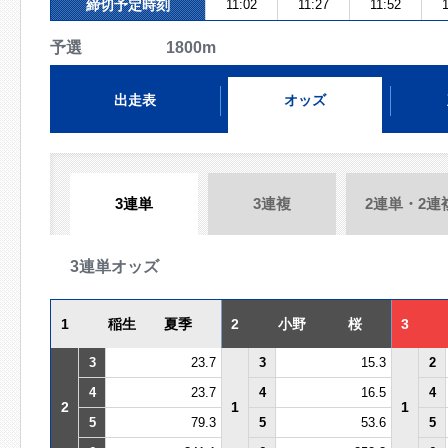
締切予定時刻
11:02
11:27
11:52
1
予選 1800m
出走表
オッズ
3連単
3連複
2連単・2連
3連単オッズ
1
稲生 夏季
2
小野 桜
3
3
23.7
3
15.3
2
4
23.7
4
16.5
4
2
1
1
5
79.3
5
53.6
5