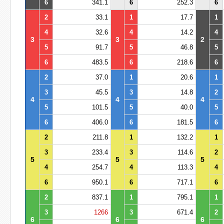
6
341.1
6
252.3
6
2
33.1
1
17.7
1
4
32.6
4
14.2
4
3
3
2
5
91.7
5
46.8
5
6
483.5
6
218.6
6
2
37.0
1
20.6
1
3
45.5
3
14.8
2
4
4
4
5
101.5
5
40.0
5
6
406.0
6
181.5
6
2
211.8
1
132.2
1
3
233.4
3
114.6
2
5
5
5
4
254.7
4
113.3
4
6
950.1
6
717.1
6
2
837.1
1
795.1
1
3
1266
3
671.4
2
6
6
6