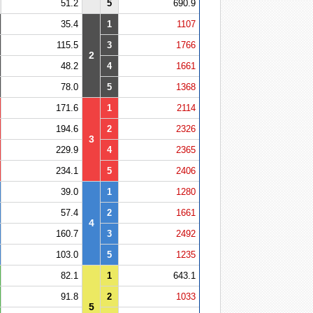
51.2
5
690.9
35.4
1
1107
115.5
3
1766
2
48.2
4
1661
78.0
5
1368
171.6
1
2114
194.6
2
2326
3
229.9
4
2365
234.1
5
2406
39.0
1
1280
57.4
2
1661
4
160.7
3
2492
103.0
5
1235
82.1
1
643.1
91.8
2
1033
5