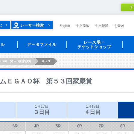
ネ
む
レーサー検索
English
中文简体
中文繁體
한국어
レース場・
ール
データファイル
チケットショップ
ＡＯ杯 第５３回家康賞
オッズ
ムＥＧＡＯ杯 第５３回家康賞
1月17日
1月18日
３日目
４日目
3R
4R
5R
6R
7R
8R