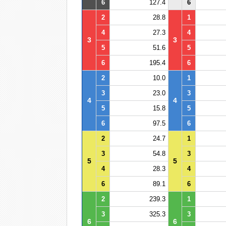
6
127.4
6
2
28.8
1
4
27.3
4
3
3
5
51.6
5
6
195.4
6
2
10.0
1
3
23.0
3
4
4
5
15.8
5
6
97.5
6
2
24.7
1
3
54.8
3
5
5
4
28.3
4
6
89.1
6
2
239.3
1
3
325.3
3
6
6