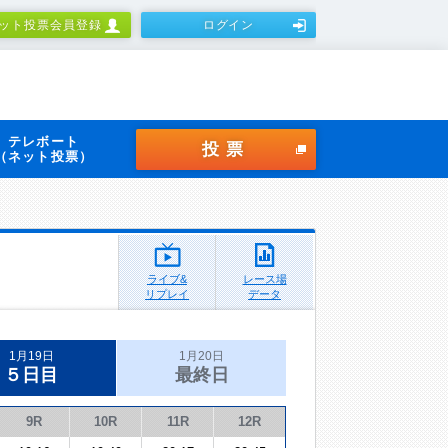
ット投票会員登録
ログイン
テレボート
投票
（ネット投票）
ライブ&
レース場
リプレイ
データ
1月19日
1月20日
５日目
最終日
9R
10R
11R
12R