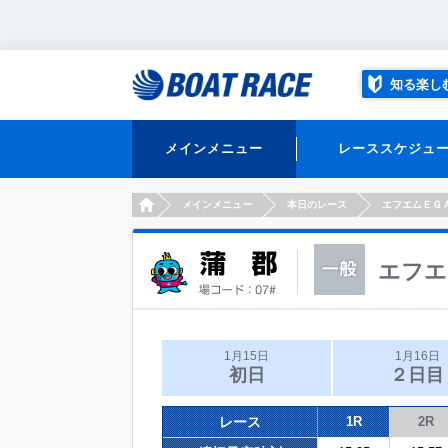
知る楽し
メインメニュー
レーススケジュ
HOME
メインメニュー
本日のレース
エフエムＥＧ
エフエ
1月15日
1月16日
初日
２日目
レース
1R
2R