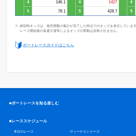
4
146.1
4
1427
4
5
78.1
5
428.7
5
締切時オッズは、発売票数の集計が完了した時点でのオッズを表示していま
レース開始後の返還欠場等によるオッズの変動は反映されません。
ボートレースガイドはこちら
■ボートレースを知る楽しむ
■レーススケジュール
本日のレース
ヴィーナスシリーズ