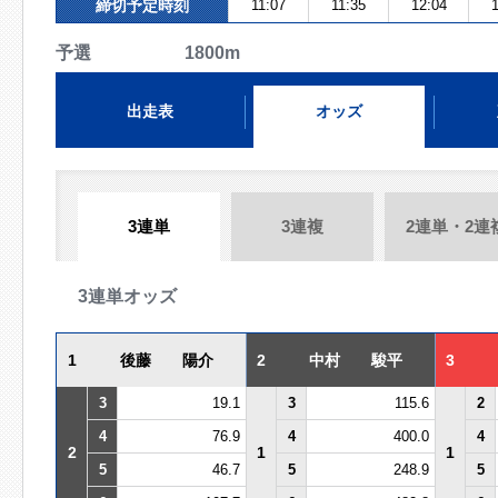
締切予定時刻
11:07
11:35
12:04
1
予選 1800m
出走表
オッズ
3連単
3連複
2連単・2連
3連単オッズ
1
後藤 陽介
2
中村 駿平
3
3
19.1
3
115.6
2
4
76.9
4
400.0
4
2
1
1
5
46.7
5
248.9
5