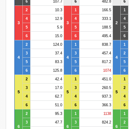
6
107.7
6
482.8
6
2
10.3
1
166.5
1
4
12.9
4
333.1
4
3
3
2
5
5.9
5
188.5
5
6
15.0
6
495.4
6
2
124.0
1
838.7
1
3
37.4
3
457.4
2
4
4
4
5
83.3
5
817.2
5
6
125.8
6
1074
6
2
42.4
1
451.0
1
3
17.0
3
260.5
2
5
5
5
4
62.7
4
937.3
4
6
51.0
6
366.3
6
2
95.3
1
1138
1
3
47.7
3
824.2
2
6
6
6