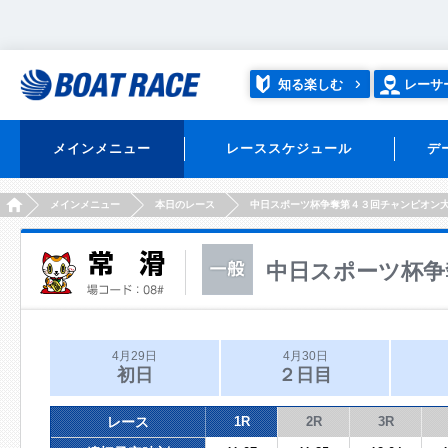
知る楽しむ
レーサ
メインメニュー
レーススケジュール
デ
HOME
メインメニュー
本日のレース
中日スポーツ杯争奪第４３回チャンピオン
中日スポーツ杯争
4月29日
4月30日
初日
２日目
レース
1R
2R
3R