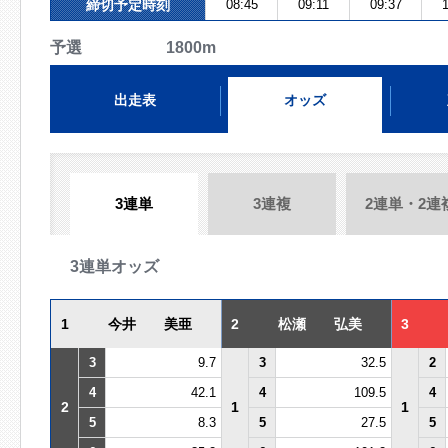
締切予定時刻
08:45
09:11
09:37
1
予選 1800m
出走表
オッズ
3連単
3連複
2連単・2連
3連単オッズ
1
今井 美亜
2
松瀬 弘美
3
3
9.7
3
32.5
2
4
42.1
4
109.5
4
2
1
1
5
8.3
5
27.5
5