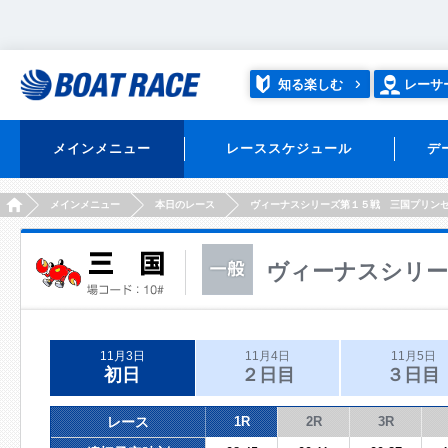
知る楽しむ
レーサ
メインメニュー
レーススケジュール
デ
HOME
メインメニュー
本日のレース
ヴィーナスシリーズ第１５戦 三国プリン
ヴィーナスシリー
11月3日
11月4日
11月5日
初日
２日目
３日目
レース
1R
2R
3R