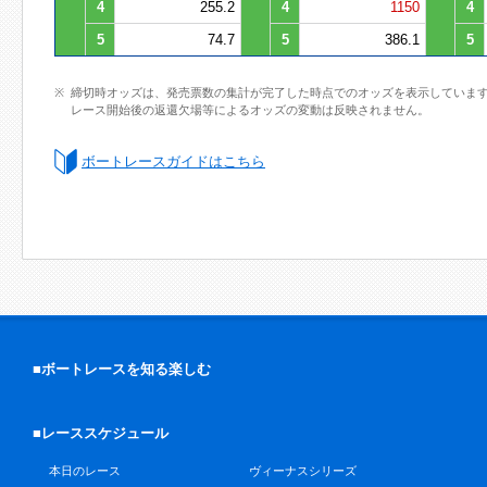
4
255.2
4
1150
4
5
74.7
5
386.1
5
締切時オッズは、発売票数の集計が完了した時点でのオッズを表示していま
レース開始後の返還欠場等によるオッズの変動は反映されません。
ボートレースガイドはこちら
■ボートレースを知る楽しむ
■レーススケジュール
本日のレース
ヴィーナスシリーズ