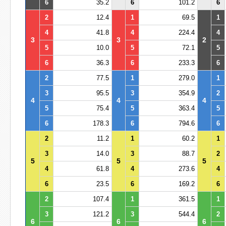
6
35.2
6
101.2
6
2
12.4
1
69.5
1
4
41.8
4
224.4
4
3
3
2
5
10.0
5
72.1
5
6
36.3
6
233.3
6
2
77.5
1
279.0
1
3
95.5
3
354.9
2
4
4
4
5
75.4
5
363.4
5
6
178.3
6
794.6
6
2
11.2
1
60.2
1
3
14.0
3
88.7
2
5
5
5
4
61.8
4
273.6
4
6
23.5
6
169.2
6
2
107.4
1
361.5
1
3
121.2
3
544.4
2
6
6
6