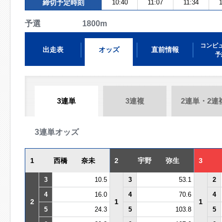
締切予定時刻
10:40
11:07
11:34
1
予選 1800m
コンピ
出走表
オッズ
直前情報
予
3連単
3連複
2連単・2連
3連単オッズ
1
西橋 奈未
2
宇野 弥生
3
3
10.5
3
53.1
2
4
16.0
4
70.6
4
2
1
1
5
24.3
5
103.8
5