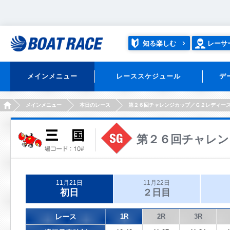
知る楽しむ
レーサ
メインメニュー
レーススケジュール
デ
HOME
メインメニュー
本日のレース
第２６回チャレンジカップ／Ｇ２レディー
第２６回チャレン
11月21日
11月22日
初日
２日目
レース
1R
2R
3R