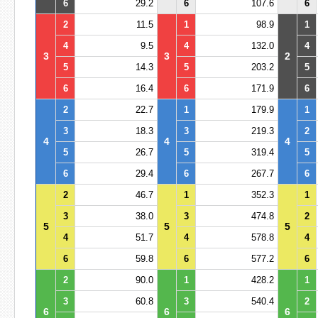
6
29.2
6
107.6
6
2
11.5
1
98.9
1
4
9.5
4
132.0
4
3
3
2
5
14.3
5
203.2
5
6
16.4
6
171.9
6
2
22.7
1
179.9
1
3
18.3
3
219.3
2
4
4
4
5
26.7
5
319.4
5
6
29.4
6
267.7
6
2
46.7
1
352.3
1
3
38.0
3
474.8
2
5
5
5
4
51.7
4
578.8
4
6
59.8
6
577.2
6
2
90.0
1
428.2
1
3
60.8
3
540.4
2
6
6
6