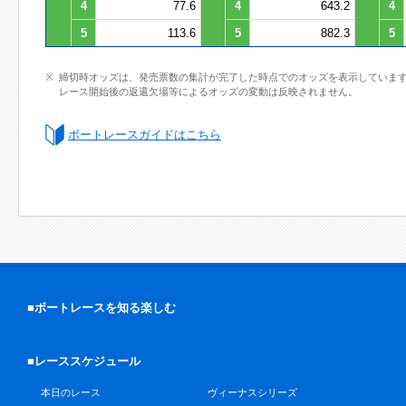
4
77.6
4
643.2
4
5
113.6
5
882.3
5
締切時オッズは、発売票数の集計が完了した時点でのオッズを表示していま
レース開始後の返還欠場等によるオッズの変動は反映されません。
ボートレースガイドはこちら
■ボートレースを知る楽しむ
■レーススケジュール
本日のレース
ヴィーナスシリーズ