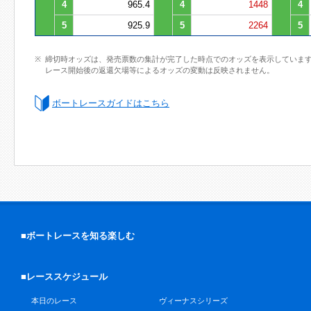
4
965.4
4
1448
4
5
925.9
5
2264
5
締切時オッズは、発売票数の集計が完了した時点でのオッズを表示していま
レース開始後の返還欠場等によるオッズの変動は反映されません。
ボートレースガイドはこちら
■ボートレースを知る楽しむ
■レーススケジュール
本日のレース
ヴィーナスシリーズ