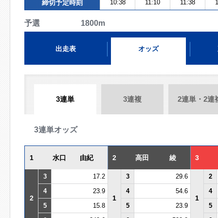
締切予定時刻
10:38
11:10
11:38
1
予選 1800m
出走表
オッズ
3連単
3連複
2連単・2連
3連単オッズ
1
水口 由紀
2
高田 綾
3
3
17.2
3
29.6
2
4
23.9
4
54.6
4
2
1
1
5
15.8
5
23.9
5