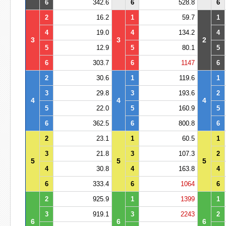
6
342.6
6
528.8
6
2
16.2
1
59.7
1
4
19.0
4
134.2
4
3
3
2
5
12.9
5
80.1
5
6
303.7
6
1147
6
2
30.6
1
119.6
1
3
29.8
3
193.6
2
4
4
4
5
22.0
5
160.9
5
6
362.5
6
800.8
6
2
23.1
1
60.5
1
3
21.8
3
107.3
2
5
5
5
4
30.8
4
163.8
4
6
333.4
6
1064
6
2
925.9
1
1399
1
3
919.1
3
2243
2
6
6
6