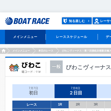
知る楽しむ
レーサ
メインメニュー
レーススケジュール
デ
HOME
メインメニュー
本日のレース
びわこヴィーナス！第７回酒処京都新京極
びわこヴィーナス
7月7日
7月8日
初日
２日目
レース
1R
2R
3R