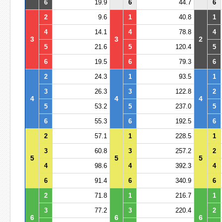
6
19.9
6
44.7
6
2
9.6
1
40.8
1
4
14.1
4
78.8
4
3
3
2
5
21.6
5
120.4
5
6
19.5
6
79.3
6
2
24.3
1
93.5
1
3
26.3
3
122.8
2
4
4
4
5
53.2
5
237.0
5
6
55.3
6
192.5
6
2
57.1
1
228.5
1
3
60.8
3
257.2
2
5
5
5
4
98.6
4
392.3
4
6
91.4
6
340.9
6
2
71.8
1
216.7
1
3
77.2
3
220.4
2
6
6
6