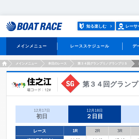
知る楽しむ
レーサ
メインメニュー
レーススケジュール
デ
HOME
メインメニュー
本日のレース
第３４回グランプリ／グランプリＳ
第３４回グランプ
12月17日
12月18日
初日
２日目
レース
1R
2R
3R