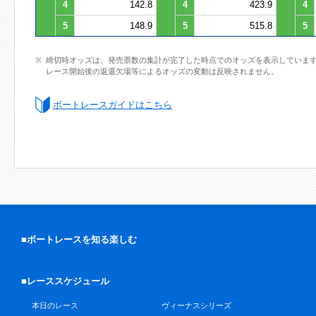
4
142.8
4
423.9
4
5
148.9
5
515.8
5
締切時オッズは、発売票数の集計が完了した時点でのオッズを表示していま
レース開始後の返還欠場等によるオッズの変動は反映されません。
ボートレースガイドはこちら
■ボートレースを知る楽しむ
■レーススケジュール
本日のレース
ヴィーナスシリーズ