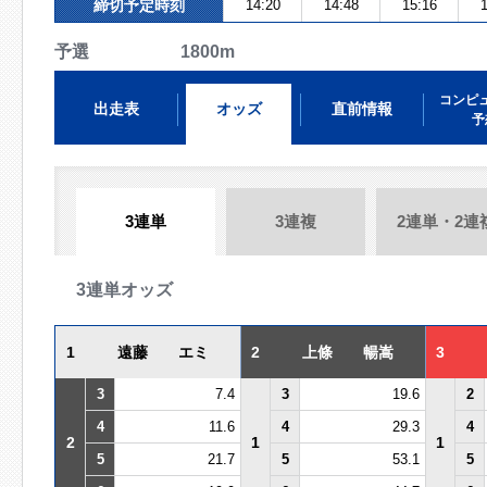
締切予定時刻
14:20
14:48
15:16
1
予選 1800m
コンピ
出走表
オッズ
直前情報
予
3連単
3連複
2連単・2連
3連単オッズ
1
遠藤 エミ
2
上條 暢嵩
3
3
7.4
3
19.6
2
4
11.6
4
29.3
4
2
1
1
5
21.7
5
53.1
5