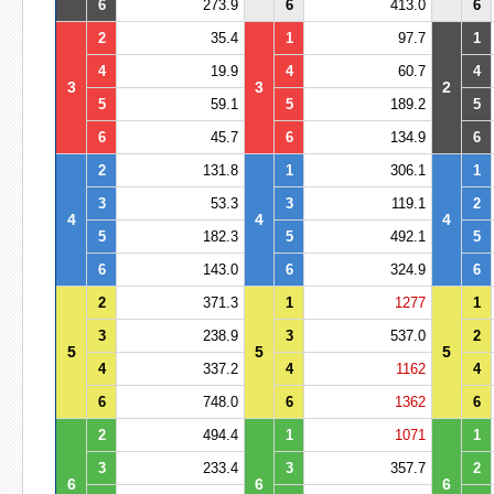
6
273.9
6
413.0
6
2
35.4
1
97.7
1
4
19.9
4
60.7
4
3
3
2
5
59.1
5
189.2
5
6
45.7
6
134.9
6
2
131.8
1
306.1
1
3
53.3
3
119.1
2
4
4
4
5
182.3
5
492.1
5
6
143.0
6
324.9
6
2
371.3
1
1277
1
3
238.9
3
537.0
2
5
5
5
4
337.2
4
1162
4
6
748.0
6
1362
6
2
494.4
1
1071
1
3
233.4
3
357.7
2
6
6
6