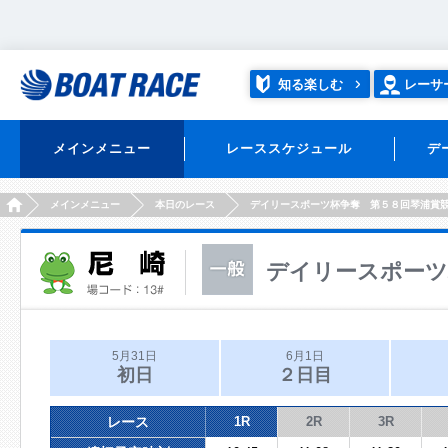
知る楽しむ
レーサ
メインメニュー
レーススケジュール
デ
HOME
メインメニュー
本日のレース
デイリースポーツ杯争奪 第５８回琴浦賞
デイリースポーツ
5月31日
6月1日
初日
２日目
レース
1R
2R
3R