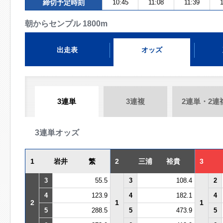
締切予定時刻
10:45
11:08
11:39
1
朝からセンプル 1800m
出走表
オッズ
3連単
3連複
2連単・2連
3連単オッズ
1
岩井 繁
2
三浦 裕貴
3
3
55.5
3
108.4
2
4
123.9
4
182.1
4
2
1
1
5
288.5
5
473.9
5