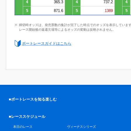
4
365.3
4
737.2
4
5
871.6
5
1389
5
締切時オッズは、発売票数の集計が完了した時点でのオッズを表示していま
レース開始後の返還欠場等によるオッズの変動は反映されません。
ボートレースガイドはこちら
■ボートレースを知る楽しむ
■レーススケジュール
本日のレース
ヴィーナスシリーズ