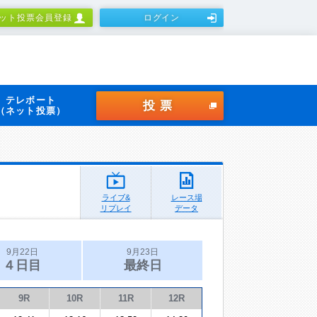
ット投票会員登録
ログイン
テレボート
投票
（ネット投票）
ライブ&
レース場
リプレイ
データ
9月22日
9月23日
４日目
最終日
9R
10R
11R
12R