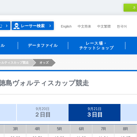
ネ
む
レーサー検索
English
中文简体
中文繁體
한국어
レース場・
ール
データファイル
チケットショップ
ォルティスカップ競走
オッズ
徳島ヴォルティスカップ競走
9月20日
9月21日
２日目
３日目
3R
4R
5R
6R
7R
8R