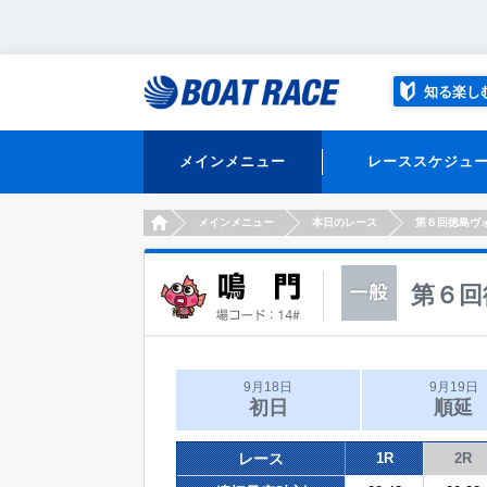
知る楽し
メインメニュー
レーススケジュ
HOME
メインメニュー
本日のレース
第６回徳島ヴ
第６回
9月18日
9月19日
初日
順延
レース
1R
2R