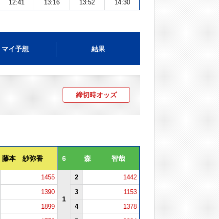
12:41
13:16
13:52
14:30
マイ予想
結果
締切時オッズ
藤本 紗弥香
6
森 智哉
1455
2
1442
1390
3
1153
1
1899
4
1378