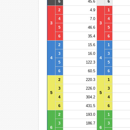
6
45.6
6
2
4.9
1
4
7.0
4
3
3
5
46.6
5
6
35.4
6
2
15.6
1
3
16.0
3
4
4
5
122.3
5
6
60.5
6
2
220.3
1
3
226.0
3
5
5
4
304.2
4
6
431.5
6
2
193.0
1
3
186.7
3
6
6