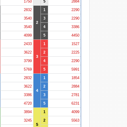
1750
5
2884
2832
1
2290
3540
3
2290
2
3540
4
3386
4099
5
4450
2433
1
1527
3622
2
2225
3
3799
4
2290
5769
5
5991
2832
1
1854
3622
2
2884
4
3386
3
2781
4720
5
6231
3894
1
4099
3245
2
5563
5