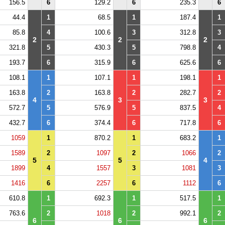
156.5
6
129.2
6
235.3
6
44.4
1
68.5
1
187.4
1
85.8
4
100.6
3
312.8
3
2
2
2
321.8
5
430.3
5
798.8
4
193.7
6
315.9
6
625.6
6
108.1
1
107.1
1
198.1
1
163.8
2
163.8
2
282.7
2
4
3
3
572.7
5
576.9
5
837.5
4
432.7
6
374.4
6
717.8
6
1059
1
870.2
1
683.2
1
1589
2
1097
2
1066
2
5
5
4
1899
4
1557
3
1081
3
1416
6
2257
6
1112
6
610.8
1
692.3
1
517.5
1
763.6
2
1018
2
992.1
2
6
6
6