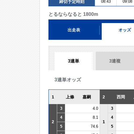
締切予定時刻
08:43
09:08
とるならなると 1800m
出走表
オッズ
3連単
3連複
3連単オッズ
1
上條 嘉嗣
2
西岡 
3
4.0
3
4
8.1
4
2
1
5
74.6
5