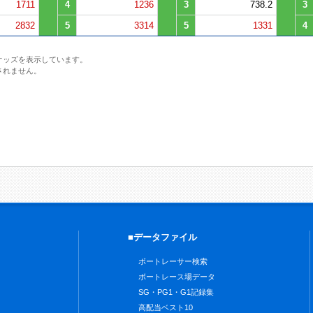
1711
4
1236
3
738.2
3
2832
5
3314
5
1331
4
オッズを表示しています。
されません。
■データファイル
ボートレーサー検索
ボートレース場データ
SG・PG1・G1記録集
高配当ベスト10