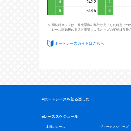
4
242.2
4
5
548.5
5
締切時オッズは、発売票数の集計が完了した時点での
レース開始後の返還欠場等によるオッズの変動は反映
ボートレースガイドはこちら
■ボートレースを知る楽しむ
■レーススケジュール
本日のレース
ヴィーナスシリーズ