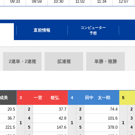
09:33
09:59
10:30
11:02
11:34
12:07
コンピューター
直前情報
予想
2連単・2連複
拡連複
単勝・複勝
成美
3
一宮 稔弘
4
田中 太一郎
5
20.5
2
37.7
2
74.4
2
36.7
4
42.8
3
101.6
3
1
1
1
221.5
5
147.6
5
378.0
4