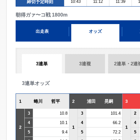
締切予定時刻
10:43
11:12
11:39
1
朝得ガァ〜コ戦 1800m
出走表
オッズ
3連単
3連複
2連単・2連
3連単オッズ
1
蜷川 哲平
2
浦田 晃嗣
3
3
10.8
3
101.4
2
4
10.1
4
66.2
4
2
1
1
5
9.4
5
72.2
5