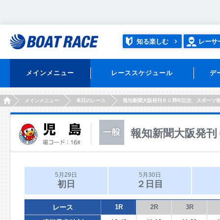
知る楽しむ
レーサ
メインメニュー
レーススケジュール
デ
HOME
メインメニュー
本日のレース
報知新聞大阪発刊６０周年記念 スポーツ
報知新聞大阪発刊
5月29日
5月30日
初日
２日目
レース
1R
2R
3R