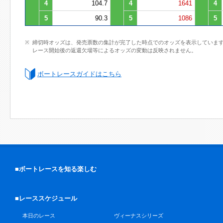
4
104.7
4
1641
4
5
90.3
5
1086
5
締切時オッズは、発売票数の集計が完了した時点でのオッズを表示していま
レース開始後の返還欠場等によるオッズの変動は反映されません。
ボートレースガイドはこちら
■ボートレースを知る楽しむ
■レーススケジュール
本日のレース
ヴィーナスシリーズ