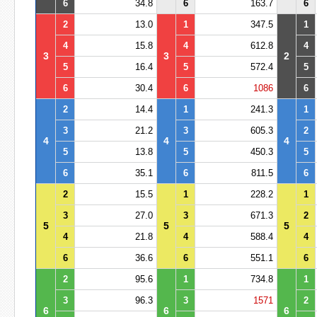
6
34.8
6
163.7
6
2
13.0
1
347.5
1
4
15.8
4
612.8
4
3
3
2
5
16.4
5
572.4
5
6
30.4
6
1086
6
2
14.4
1
241.3
1
3
21.2
3
605.3
2
4
4
4
5
13.8
5
450.3
5
6
35.1
6
811.5
6
2
15.5
1
228.2
1
3
27.0
3
671.3
2
5
5
5
4
21.8
4
588.4
4
6
36.6
6
551.1
6
2
95.6
1
734.8
1
3
96.3
3
1571
2
6
6
6