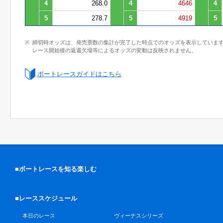
4
268.0
4
4646
4
5
278.7
5
4919
5
締切時オッズは、発売票数の集計が完了した時点でのオッズを表示していま
レース開始後の返還欠場等によるオッズの変動は反映されません。
ボートレースガイドはこちら
■ボートレースを知る楽しむ
■レーススケジュール
本日のレース
ヴィーナスシリーズ