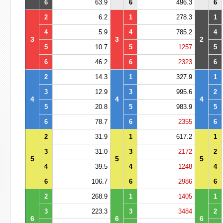
6
63.9
6
496.3
6
2
6.2
1
278.3
1
4
5.9
4
785.2
4
3
3
2
5
10.7
5
1257
5
6
46.2
6
2323
6
2
14.3
1
327.9
1
3
12.9
3
995.6
2
4
4
4
5
20.8
5
983.9
5
6
78.7
6
2355
6
2
31.9
1
617.2
1
3
31.0
3
2172
2
5
5
5
4
39.5
4
1248
4
6
106.7
6
2986
6
2
268.9
1
1405
1
3
223.3
3
3484
2
6
6
6