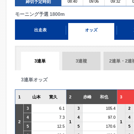
締切予定時刻
08:40
09:06
09:32
0
モーニング予選 1800m
出走表
オッズ
3連単
3連複
2連単・2連
3連単オッズ
1
山本 寛久
2
赤峰 和也
3
3
6.1
3
105.4
2
4
7.3
4
97.0
4
2
1
1
5
12.5
5
170.6
5