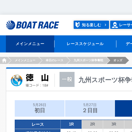
知る楽しむ
レーサ
メインメニュー
レーススケジュール
デ
HOME
メインメニュー
本日のレース
九州スポーツ杯争奪戦
オッズ
九州スポーツ杯争
5月26日
5月27日
初日
２日目
レース
1R
2R
3R