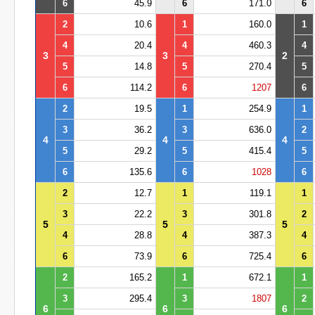
6
45.9
6
171.0
6
2
10.6
1
160.0
1
4
20.4
4
460.3
4
3
3
2
5
14.8
5
270.4
5
6
114.2
6
1207
6
2
19.5
1
254.9
1
3
36.2
3
636.0
2
4
4
4
5
29.2
5
415.4
5
6
135.6
6
1028
6
2
12.7
1
119.1
1
3
22.2
3
301.8
2
5
5
5
4
28.8
4
387.3
4
6
73.9
6
725.4
6
2
165.2
1
672.1
1
3
295.4
3
1807
2
6
6
6