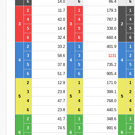
6
14.0
6
86.4
6
2
11.7
1
179.3
1
4
42.0
4
787.3
4
3
3
2
5
14.4
5
338.0
5
6
32.4
6
660.4
6
2
33.2
1
401.9
1
3
58.6
3
1131
2
4
4
4
5
37.8
5
735.2
5
6
51.7
6
905.4
6
2
12.9
1
171.0
1
3
23.8
3
399.1
2
5
5
5
4
47.7
4
768.0
4
6
23.8
6
440.5
6
2
41.7
1
348.6
1
3
74.5
3
991.6
2
6
6
6