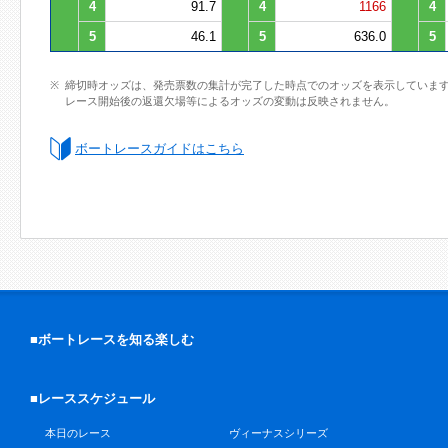
4
91.7
4
1166
4
5
46.1
5
636.0
5
締切時オッズは、発売票数の集計が完了した時点でのオッズを表示していま
レース開始後の返還欠場等によるオッズの変動は反映されません。
ボートレースガイドはこちら
■ボートレースを知る楽しむ
■レーススケジュール
本日のレース
ヴィーナスシリーズ