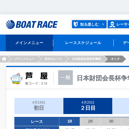
知る楽しむ
レーサ
メインメニュー
レーススケジュール
デ
HOME
メインメニュー
本日のレース
日本財団会長杯争奪戦
オッズ
日本財団会長杯争
4月19日
4月20日
初日
２日目
レース
1R
2R
3R