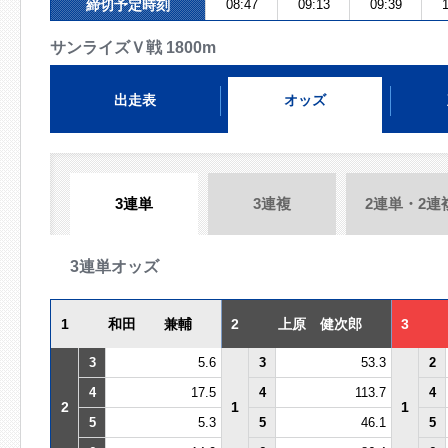
締切予定時刻
08:47
09:13
09:39
1
サンライズＶ戦 1800m
出走表
オッズ
3連単
3連複
2連単・2連
3連単オッズ
1
和田 兼輔
2
上原 健次郎
3
3
5.6
3
53.3
2
4
17.5
4
113.7
4
2
1
1
5
5.3
5
46.1
5