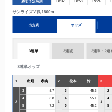
締切予定時刻
08:32
08:58
09:24
0
サンライズＶ戦 1800m
出走表
オッズ
3連単
3連複
2連単・2連
3連単オッズ
1
出畑 孝典
2
松本 怜
3
3
5.7
3
45.3
2
4
8.8
4
55.1
4
2
1
1
5
7.2
5
45.2
5