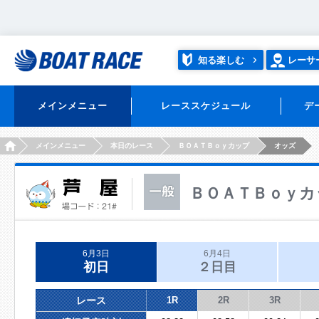
知る楽しむ
レーサ
メインメニュー
レーススケジュール
デ
HOME
メインメニュー
本日のレース
ＢＯＡＴＢｏｙカップ
オッズ
ＢＯＡＴＢｏｙカ
6月3日
6月4日
初日
２日目
レース
1R
2R
3R