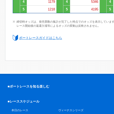
4
1179
4
5346
4
5
1218
5
4195
5
締切時オッズは、発売票数の集計が完了した時点でのオッズを表示していま
レース開始後の返還欠場等によるオッズの変動は反映されません。
ボートレースガイドはこちら
■ボートレースを知る楽しむ
■レーススケジュール
本日のレース
ヴィーナスシリーズ