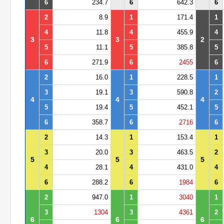
6
234.7
6
642.3
6
2
8.9
1
171.4
1
4
11.8
4
455.9
4
3
3
2
5
11.1
5
385.8
5
6
271.9
6
2455
6
2
16.0
1
228.5
1
3
19.1
3
590.8
2
4
4
4
5
19.4
5
452.1
5
6
358.7
6
2716
6
2
14.3
1
153.4
1
3
20.0
3
463.5
2
5
5
5
4
28.1
4
431.0
4
6
288.2
6
1984
6
2
947.0
1
3040
1
3
1304
3
4361
2
6
6
6