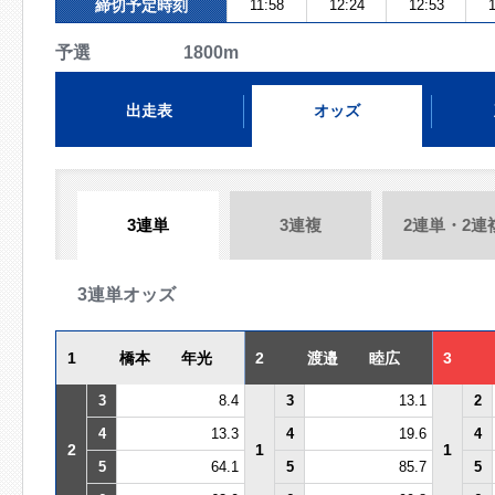
締切予定時刻
11:58
12:24
12:53
1
予選 1800m
出走表
オッズ
3連単
3連複
2連単・2連
3連単オッズ
1
橋本 年光
2
渡邉 睦広
3
3
8.4
3
13.1
2
4
13.3
4
19.6
4
2
1
1
5
64.1
5
85.7
5