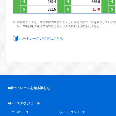
4
259.4
4
356.6
4
5
591.5
5
1579
5
締切時オッズは、発売票数の集計が完了した時点でのオッズを表示していま
レース開始後の返還欠場等によるオッズの変動は反映されません。
ボートレースガイドはこちら
■ボートレースを知る楽しむ
■レーススケジュール
本日のレース
ヴィーナスシリーズ