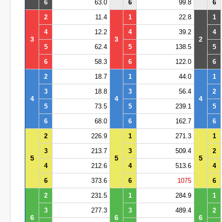
6
63.0
6
99.8
6
2
11.4
1
22.8
1
4
12.2
4
39.2
4
3
3
2
5
62.4
5
138.5
5
6
58.3
6
122.0
6
2
18.7
1
44.0
1
3
18.8
3
56.4
2
4
4
4
5
73.5
5
239.1
5
6
68.0
6
162.7
6
2
226.9
1
271.3
1
3
213.7
3
509.4
2
5
5
5
4
212.6
4
513.6
4
6
373.6
6
1075
6
2
231.5
1
284.9
1
3
277.3
3
489.4
2
6
6
6