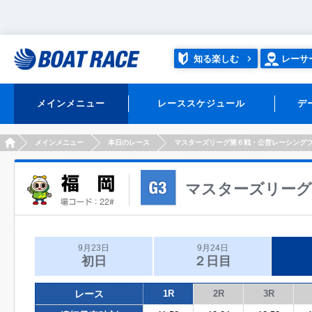
知る楽しむ
レーサ
メインメニュー
レーススケジュール
デ
HOME
メインメニュー
本日のレース
マスターズリーグ第６戦・公営レーシング
マスターズリーグ
9月23日
9月24日
初日
２日目
レース
1R
2R
3R