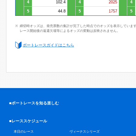
4
102.4
4
2025
4
5
44.8
5
1757
5
締切時オッズは、発売票数の集計が完了した時点でのオッズを表示していま
レース開始後の返還欠場等によるオッズの変動は反映されません。
ボートレースガイドはこちら
■ボートレースを知る楽しむ
■レーススケジュール
本日のレース
ヴィーナスシリーズ