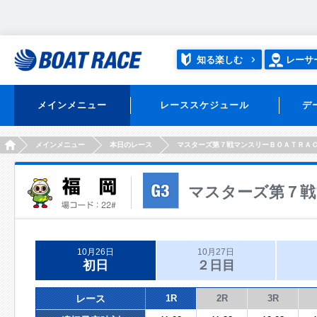
知る楽しむ
レーサ
メインメニュー
レーススケジュール
デ
HOME
メインメニュー
本日のレース
マスターズ第７戦マンスリーＢＯＡＴＲＡ
マスターズ第７戦
10月26日
10月27日
初日
２日目
レース
1R
2R
3R