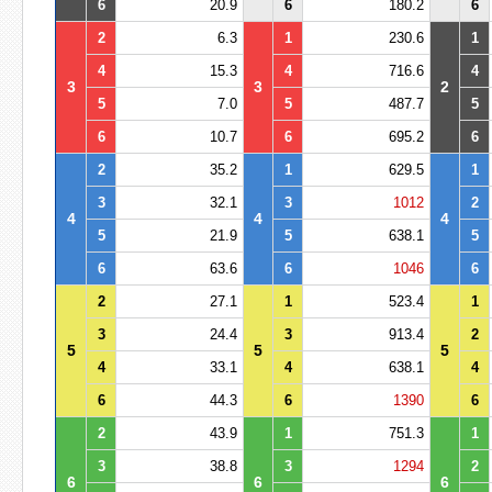
6
20.9
6
180.2
6
2
6.3
1
230.6
1
4
15.3
4
716.6
4
3
3
2
5
7.0
5
487.7
5
6
10.7
6
695.2
6
2
35.2
1
629.5
1
3
32.1
3
1012
2
4
4
4
5
21.9
5
638.1
5
6
63.6
6
1046
6
2
27.1
1
523.4
1
3
24.4
3
913.4
2
5
5
5
4
33.1
4
638.1
4
6
44.3
6
1390
6
2
43.9
1
751.3
1
3
38.8
3
1294
2
6
6
6