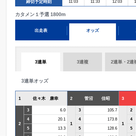
締切予定時刻
11:03
11:33
12:03
1
カタメン１予選 1800m
出走表
オッズ
3連単
3連複
2連単・2連
3連単オッズ
1
佐々木 康幸
2
菅沼 佳昭
3
3
6.0
3
105.7
2
4
20.1
4
173.8
4
2
1
1
5
13.3
5
128.6
5