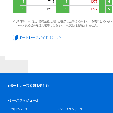
4
71.7
4
1277
4
5
121.3
5
1779
5
締切時オッズは、発売票数の集計が完了した時点でのオッズを表示していま
レース開始後の返還欠場等によるオッズの変動は反映されません。
ボートレースガイドはこちら
■ボートレースを知る楽しむ
■レーススケジュール
本日のレース
ヴィーナスシリーズ