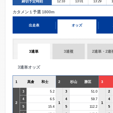
締切予定時刻
12:33
13:01
13:29
1
カタメン１予選 1800m
出走表
オッズ
3連単
3連複
2連単・2連
3連単オッズ
1
高倉 和士
2
杉山 勝匡
3
3
5.2
3
51.0
2
4
6.5
4
59.7
4
2
1
1
5
15.4
5
112.2
5