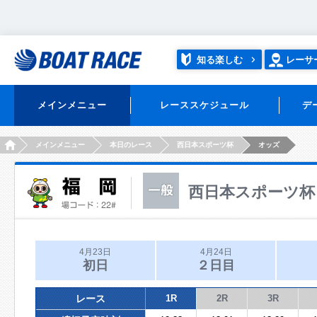
知る楽しむ
レーサ
メインメニュー
レーススケジュール
デ
HOME
メインメニュー
本日のレース
西日本スポーツ杯
オッズ
西日本スポーツ杯
4月23日
4月24日
初日
２日目
レース
1R
2R
3R