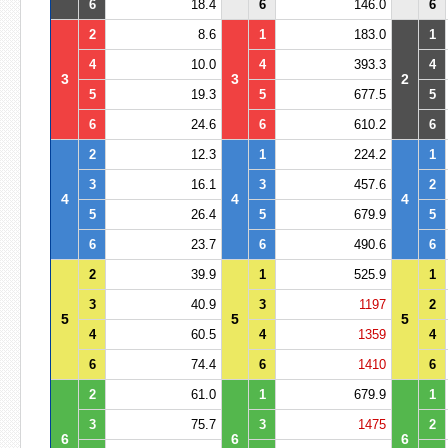
6
18.4
6
146.0
6
2
8.6
1
183.0
1
4
10.0
4
393.3
4
3
3
2
5
19.3
5
677.5
5
6
24.6
6
610.2
6
2
12.3
1
224.2
1
3
16.1
3
457.6
2
4
4
4
5
26.4
5
679.9
5
6
23.7
6
490.6
6
2
39.9
1
525.9
1
3
40.9
3
1197
2
5
5
5
4
60.5
4
1359
4
6
74.4
6
1410
6
2
61.0
1
679.9
1
3
75.7
3
1475
2
6
6
6