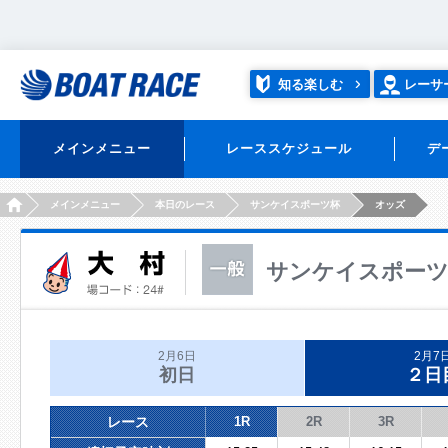
知る楽しむ
レーサ
メインメニュー
レーススケジュール
デ
HOME
メインメニュー
本日のレース
サンケイスポーツ杯
オッズ
サンケイスポー
2月6日
2月7
初日
２日
レース
1R
2R
3R