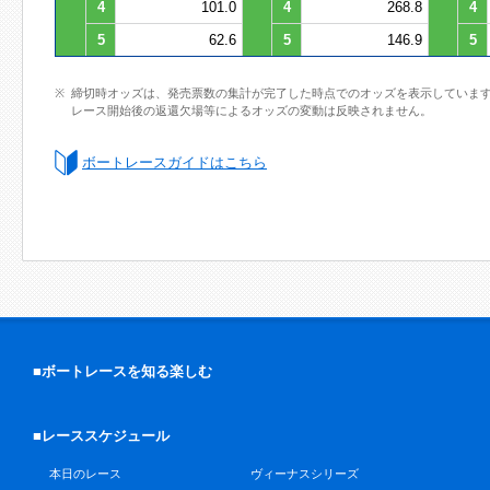
4
101.0
4
268.8
4
5
62.6
5
146.9
5
締切時オッズは、発売票数の集計が完了した時点でのオッズを表示していま
レース開始後の返還欠場等によるオッズの変動は反映されません。
ボートレースガイドはこちら
■ボートレースを知る楽しむ
■レーススケジュール
本日のレース
ヴィーナスシリーズ