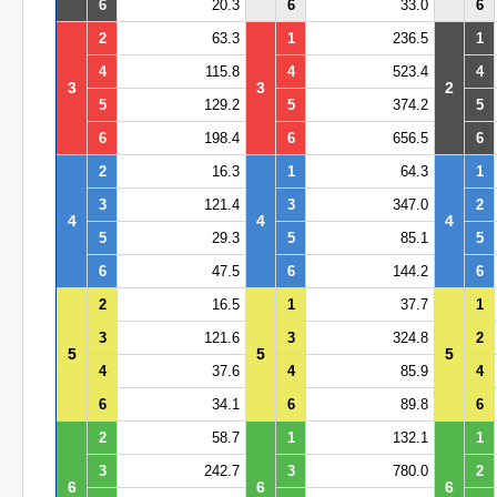
6
20.3
6
33.0
6
2
63.3
1
236.5
1
4
115.8
4
523.4
4
3
3
2
5
129.2
5
374.2
5
6
198.4
6
656.5
6
2
16.3
1
64.3
1
3
121.4
3
347.0
2
4
4
4
5
29.3
5
85.1
5
6
47.5
6
144.2
6
2
16.5
1
37.7
1
3
121.6
3
324.8
2
5
5
5
4
37.6
4
85.9
4
6
34.1
6
89.8
6
2
58.7
1
132.1
1
3
242.7
3
780.0
2
6
6
6