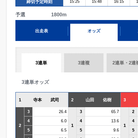
締切予定時刻
15:25
15:48
16:15
1
予選 1800m
出走表
オッズ
3連単
3連複
2連単・2連
3連単オッズ
1
寺本 武司
2
山田 佑樹
3
3
26.4
3
65.7
2
4
6.0
4
13.6
4
2
1
1
5
6.5
5
9.6
5