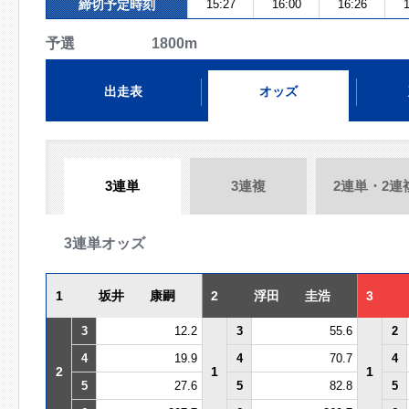
締切予定時刻
15:27
16:00
16:26
1
予選 1800m
出走表
オッズ
3連単
3連複
2連単・2連
3連単オッズ
1
坂井 康嗣
2
浮田 圭浩
3
3
12.2
3
55.6
2
4
19.9
4
70.7
4
2
1
1
5
27.6
5
82.8
5