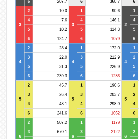
6
207.7
6
360.7
6
2
10.0
1
90.6
1
4
7.6
4
146.1
4
3
3
2
5
10.2
5
114.3
5
6
124.7
6
1079
6
2
28.4
1
172.0
1
3
22.0
3
212.9
2
4
4
4
5
31.3
5
226.9
5
6
239.3
6
1236
6
2
45.7
1
190.6
1
3
26.4
3
203.7
2
5
5
5
4
48.1
4
298.9
4
6
241.6
6
1052
6
2
507.2
1
1179
1
3
670.1
3
2122
2
6
6
6