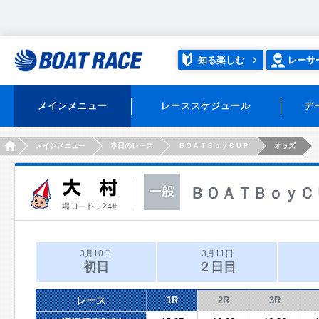
知る楽しむ
レーサ
メインメニュー
レーススケジュール
デ
HOME
メインメニュー
本日のレース
ＢＯＡＴＢｏｙＣＵＰ
オッズ
ＢＯＡＴＢｏｙＣ
3月10日
3月11日
初日
２日目
レース
1R
2R
3R