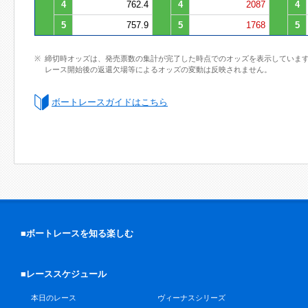
4
762.4
4
2087
4
5
757.9
5
1768
5
締切時オッズは、発売票数の集計が完了した時点でのオッズを表示していま
レース開始後の返還欠場等によるオッズの変動は反映されません。
ボートレースガイドはこちら
■ボートレースを知る楽しむ
■レーススケジュール
本日のレース
ヴィーナスシリーズ