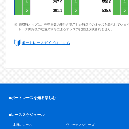
4
297.9
4
556.0
4
5
381.1
5
535.6
5
締切時オッズは、発売票数の集計が完了した時点でのオッズを表示していま
レース開始後の返還欠場等によるオッズの変動は反映されません。
ボートレースガイドはこちら
■ボートレースを知る楽しむ
■レーススケジュール
本日のレース
ヴィーナスシリーズ