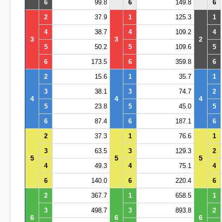
6
99.8
6
149.8
6
2
37.9
1
125.3
1
4
38.7
4
109.2
4
3
3
2
5
50.2
5
109.6
5
6
173.5
6
359.8
6
2
15.6
1
35.7
1
3
38.1
3
74.7
2
4
4
4
5
23.8
5
45.0
5
6
87.4
6
187.1
6
2
37.3
1
76.6
1
3
63.5
3
129.3
2
5
5
5
4
49.3
4
75.1
4
6
140.0
6
220.4
6
2
367.7
1
658.5
1
3
498.7
3
893.8
2
6
6
6