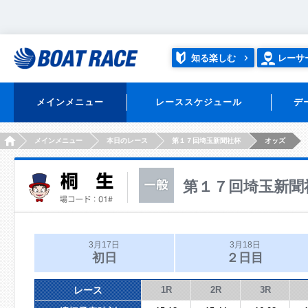
知る楽しむ
レーサ
メインメニュー
レーススケジュール
デ
HOME
メインメニュー
本日のレース
第１７回埼玉新聞社杯
オッズ
第１７回埼玉新聞
3月17日
3月18日
初日
２日目
レース
1R
2R
3R