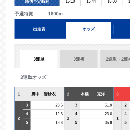
締切予定時刻
15:18
15:44
16:08
1
予選特賞 1800m
出走表
オッズ
3連単
3連複
2連単・2連
3連単オッズ
1
廣中 智紗衣
2
本橋 克洋
3
3
23.5
3
51.9
2
4
12.3
4
23.0
4
2
1
1
5
18.8
5
35.9
5