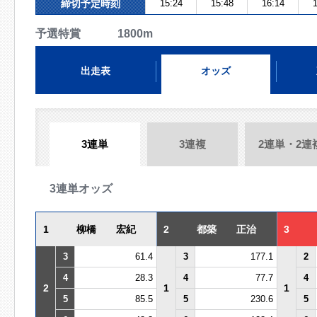
締切予定時刻
15:24
15:48
16:14
1
予選特賞 1800m
出走表
オッズ
3連単
3連複
2連単・2連
3連単オッズ
1
柳橋 宏紀
2
都築 正治
3
3
61.4
3
177.1
2
4
28.3
4
77.7
4
2
1
1
5
85.5
5
230.6
5