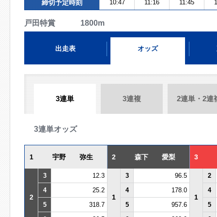
締切予定時刻
10:47
11:16
11:45
1
戸田特賞 1800m
出走表
オッズ
3連単
3連複
2連単・2連
3連単オッズ
1
宇野 弥生
2
森下 愛梨
3
3
12.3
3
96.5
2
4
25.2
4
178.0
4
2
1
1
5
318.7
5
957.6
5