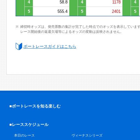
4
58.8
4
1178
4
5
555.4
5
2401
5
締切時オッズは、発売票数の集計が完了した時点でのオッズを表示していま
レース開始後の返還欠場等によるオッズの変動は反映されません。
ボートレースガイドはこちら
■ボートレースを知る楽しむ
■レーススケジュール
本日のレース
ヴィーナスシリーズ