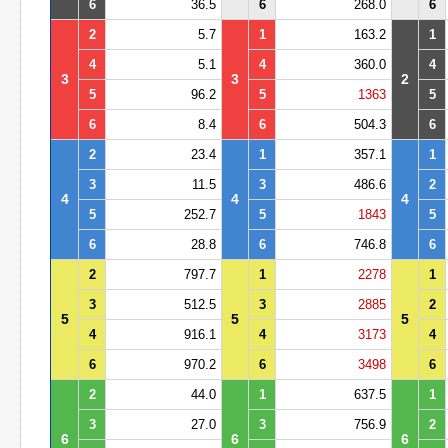
6
36.5
6
268.0
6
2
5.7
1
163.2
1
4
5.1
4
360.0
4
3
3
2
5
96.2
5
1363
5
6
8.4
6
504.3
6
2
23.4
1
357.1
1
3
11.5
3
486.6
2
4
4
4
5
252.7
5
1843
5
6
28.8
6
746.8
6
2
797.7
1
2278
1
3
512.5
3
2885
2
5
5
5
4
916.1
4
3173
4
6
970.2
6
3498
6
2
44.0
1
637.5
1
3
27.0
3
756.9
2
6
6
6