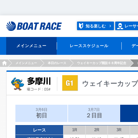
知る楽しむ
レーサ
メインメニュー
レーススケジュール
デ
HOME
メインメニュー
本日のレース
ウェイキーカップ開設６８周年記念
ウェイキーカップ
3月6日
3月7日
初日
２日目
レース
1R
2R
3R