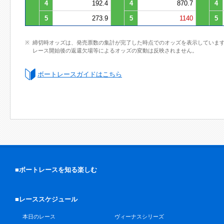
4
192.4
4
870.7
4
5
273.9
5
1140
5
締切時オッズは、発売票数の集計が完了した時点でのオッズを表示していま
レース開始後の返還欠場等によるオッズの変動は反映されません。
ボートレースガイドはこちら
■ボートレースを知る楽しむ
■レーススケジュール
本日のレース
ヴィーナスシリーズ