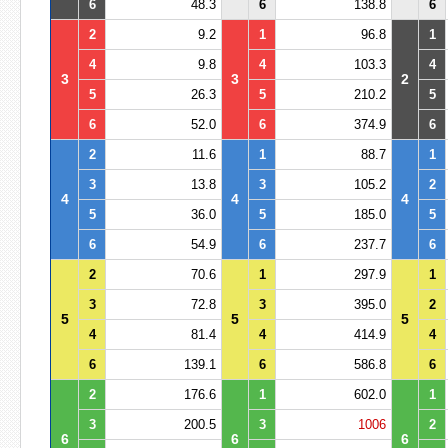
6
48.3
6
138.8
6
2
9.2
1
96.8
1
4
9.8
4
103.3
4
3
3
2
5
26.3
5
210.2
5
6
52.0
6
374.9
6
2
11.6
1
88.7
1
3
13.8
3
105.2
2
4
4
4
5
36.0
5
185.0
5
6
54.9
6
237.7
6
2
70.6
1
297.9
1
3
72.8
3
395.0
2
5
5
5
4
81.4
4
414.9
4
6
139.1
6
586.8
6
2
176.6
1
602.0
1
3
200.5
3
1006
2
6
6
6