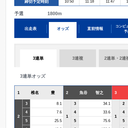
締切予定時刻
10:50
11:18
11:47
1
予選 1800m
コンピ
出走表
オッズ
直前情報
予
3連単
3連複
2連単・2連
3連単オッズ
1
椎名 豊
2
魚谷 智之
3
3
8.1
3
34.1
2
4
7.6
4
33.6
4
2
1
1
5
25.5
5
75.6
5