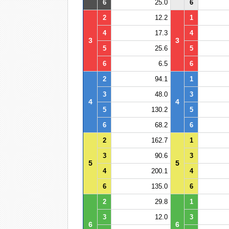
6
25.0
6
2
12.2
1
4
17.3
4
3
3
5
25.6
5
6
6.5
6
2
94.1
1
3
48.0
3
4
4
5
130.2
5
6
68.2
6
2
162.7
1
3
90.6
3
5
5
4
200.1
4
6
135.0
6
2
29.8
1
3
12.0
3
6
6