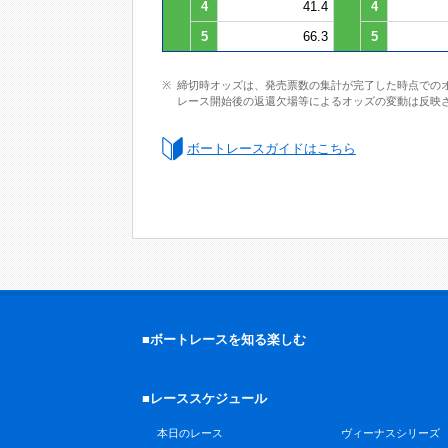
4
41.4
4
5
66.3
5
締切時オッズは、発売票数の集計が完了した時点での
レース開始後の返還欠場等によるオッズの変動は反映
ボートレースガイドはこちら
■ボートレースを知る楽しむ
■レーススケジュール
本日のレース
ヴィーナスシリーズ