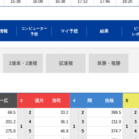
15:38
16:08
16:38
17:12
17:46
18:20
コンピューター
ピ
情報
マイ予想
結果
予想
レ
2連単・2連複
拡連複
単勝・複勝
一広
3
湯川 浩司
4
関 浩哉
5
69.5
2
33.2
2
399.5
2
201.2
4
36.1
3
211.0
3
1
1
1
275.8
5
46.9
5
374.7
4