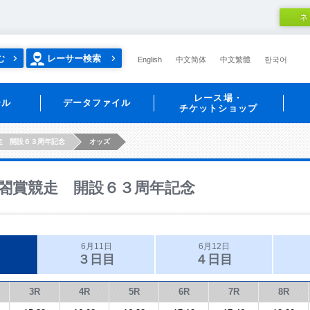
ネ
む
レーサー検索
English
中文简体
中文繁體
한국어
レース場・
ール
データファイル
チケットショップ
走 開設６３周年記念
オッズ
閤賞競走 開設６３周年記念
6月11日
6月12日
３日目
４日目
3R
4R
5R
6R
7R
8R