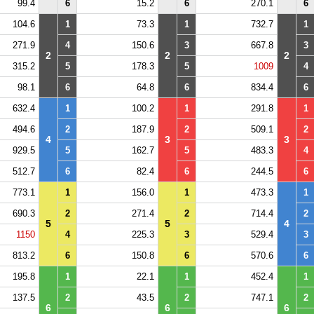
99.4
6
15.2
6
270.1
6
104.6
1
73.3
1
732.7
1
271.9
4
150.6
3
667.8
3
2
2
2
315.2
5
178.3
5
1009
4
98.1
6
64.8
6
834.4
6
632.4
1
100.2
1
291.8
1
494.6
2
187.9
2
509.1
2
4
3
3
929.5
5
162.7
5
483.3
4
512.7
6
82.4
6
244.5
6
773.1
1
156.0
1
473.3
1
690.3
2
271.4
2
714.4
2
5
5
4
1150
4
225.3
3
529.4
3
813.2
6
150.8
6
570.6
6
195.8
1
22.1
1
452.4
1
137.5
2
43.5
2
747.1
2
6
6
6