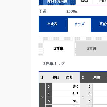
締切予定時刻
14:41
15:09
予選 1800m
出走表
オッズ
直前
3連単
3連複
3連単オッズ
1
井口 佳典
2
尾嶋 
3
15.6
3
4
51.3
4
2
1
5
70.3
5