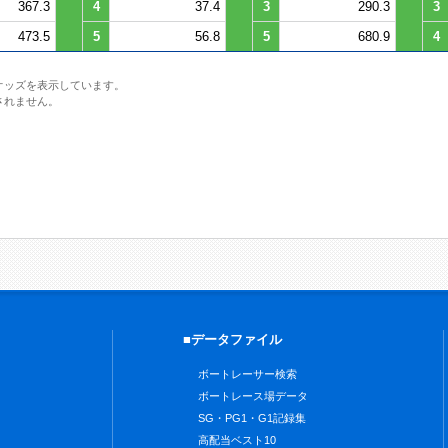
367.3
4
37.4
3
290.3
3
473.5
5
56.8
5
680.9
4
オッズを表示しています。
されません。
■データファイル
ボートレーサー検索
ボートレース場データ
SG・PG1・G1記録集
高配当ベスト10