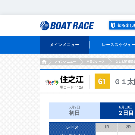
知る楽し
メインメニュー
レーススケジュ
HOME
メインメニュー
本日のレース
Ｇ１太閤賞競
Ｇ１太
6月9日
6月10日
初日
２日目
レース
1R
2R