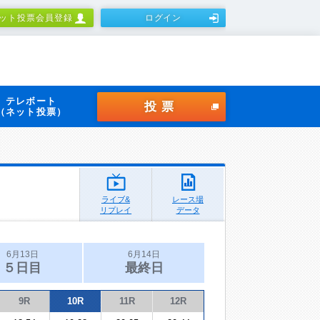
ット投票会員登録
ログイン
テレボート
投票
（ネット投票）
ライブ&
レース場
リプレイ
データ
6月13日
6月14日
５日目
最終日
9R
10R
11R
12R