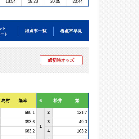
18:54
19:28
20:05
20:44
ット
得点率一覧
得点率早見
ポート
締切時オッズ
島村 隆幸
6
松井 繁
698.1
2
121.7
393.6
3
49.0
1
683.2
4
163.2