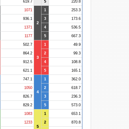
619.7
5
220.8
1071
1
253.3
936.1
3
173.6
2
1371
4
536.5
1177
5
667.3
502.7
1
49.9
864.2
2
99.3
3
912.5
4
108.8
621.1
5
165.1
747.1
1
362.0
1050
2
618.7
4
826.7
3
236.3
829.2
5
573.0
1083
1
653.1
1233
2
870.8
5