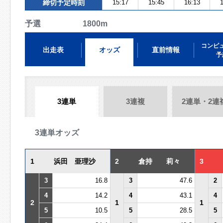
締切予定時刻
15:17
15:45
16:13
1
予選 1800m
コンピ
出走表
オッズ
直前情報
予
3連単
3連複
2連単・2連
3連単オッズ
1
浜田 亜理沙
2
倉持 莉々
3
3
16.8
3
47.6
2
4
14.2
4
43.1
4
2
1
1
5
10.5
5
28.5
5