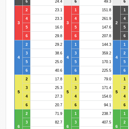
6
24.4
6
49.3
6
2
23.1
1
151.8
1
4
23.3
4
261.9
4
3
3
2
5
16.0
5
147.6
5
6
29.8
6
207.8
6
2
29.2
1
144.3
1
3
38.6
3
359.2
2
4
4
4
5
25.0
5
170.1
5
6
40.6
6
225.5
6
2
17.8
1
79.0
1
3
25.3
3
171.4
2
5
5
5
4
27.3
4
154.0
4
6
20.7
6
94.1
6
2
71.9
1
238.7
1
3
82.7
3
407.5
2
6
6
6