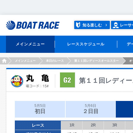
知る楽しむ
レーサ
メインメニュー
レーススケジュール
デ
HOME
メインメニュー
本日のレース
第１１回レディースオールスター
オ
第１１回レディー
5月5日
5月6日
初日
２日目
レース
1R
2R
3R