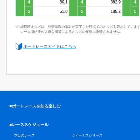
4
86.1
4
382.9
4
5
51.8
5
185.2
5
締切時オッズは、発売票数の集計が完了した時点でのオッズを表示していま
レース開始後の返還欠場等によるオッズの変動は反映されません。
ボートレースガイドはこちら
■ボートレースを知る楽しむ
■レーススケジュール
本日のレース
ヴィーナスシリーズ