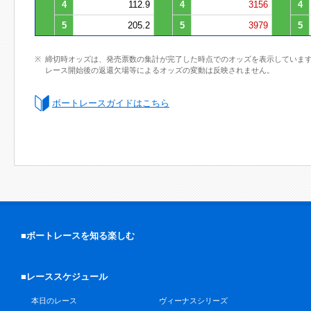
4
112.9
4
3156
4
5
205.2
5
3979
5
締切時オッズは、発売票数の集計が完了した時点でのオッズを表示していま
レース開始後の返還欠場等によるオッズの変動は反映されません。
ボートレースガイドはこちら
■ボートレースを知る楽しむ
■レーススケジュール
本日のレース
ヴィーナスシリーズ