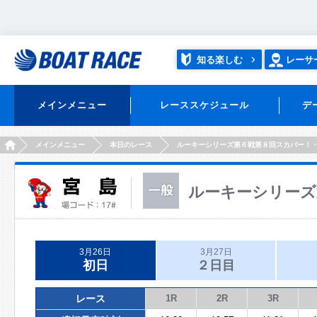
知る楽しむ
レーサ
メインメニュー
レーススケジュール
デ
HOME
メインメニュー
本日のレース
ルーキーシリーズ第６戦第８回スカパー！
ルーキーシリーズ
3月26日
3月27日
初日
２日目
レース
1R
2R
3R