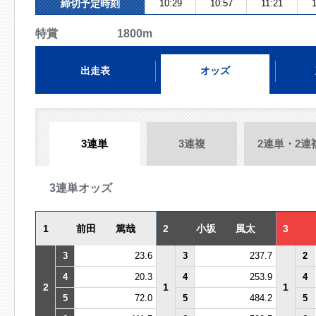
締切予定時刻
10:29
10:57
11:21
特賞 1800m
出走表
オッズ
3連単
3連複
2連単・2連
3連単オッズ
1
前田 篤哉
2
小坂 風太
3
3
23.6
3
237.7
2
4
20.3
4
253.9
4
2
1
1
5
72.0
5
484.2
5