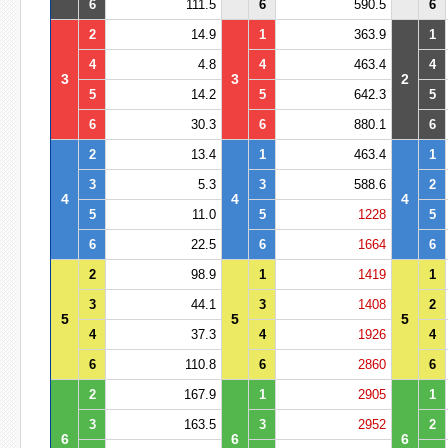
6
111.5
6
590.5
6
2
14.9
1
363.9
1
4
4.8
4
463.4
4
3
3
2
5
14.2
5
642.3
5
6
30.3
6
880.1
6
2
13.4
1
463.4
1
3
5.3
3
588.6
2
4
4
4
5
11.0
5
1228
5
6
22.5
6
1664
6
2
98.9
1
1419
1
3
44.1
3
1408
2
5
5
5
4
37.3
4
1926
4
6
110.8
6
2860
6
2
167.9
1
2905
1
3
163.5
3
2952
2
6
6
6