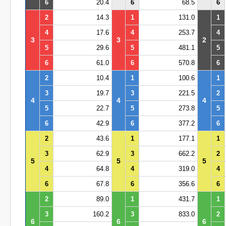
6
20.4
6
68.5
6
2
14.3
1
131.0
1
4
17.6
4
253.7
4
3
3
2
5
29.6
5
481.1
5
6
61.0
6
570.8
6
2
10.4
1
100.6
1
3
19.7
3
221.5
2
4
4
4
5
22.7
5
273.8
5
6
42.9
6
377.2
6
2
43.6
1
177.1
1
3
62.9
3
662.2
2
5
5
5
4
64.8
4
319.0
4
6
67.8
6
356.6
6
2
89.0
1
431.7
1
3
160.2
3
833.0
2
6
6
6