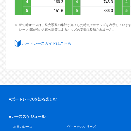
4
160.3
4
746.0
4
5
151.6
5
836.0
5
締切時オッズは、発売票数の集計が完了した時点でのオッズを表示していま
レース開始後の返還欠場等によるオッズの変動は反映されません。
ボートレースガイドはこちら
■ボートレースを知る楽しむ
■レーススケジュール
本日のレース
ヴィーナスシリーズ