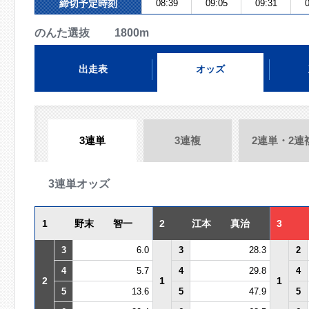
締切予定時刻
08:39
09:05
09:31
0
のんた選抜 1800m
出走表
オッズ
3連単
3連複
2連単・2連
3連単オッズ
1
野末 智一
2
江本 真治
3
3
6.0
3
28.3
2
4
5.7
4
29.8
4
2
1
1
5
13.6
5
47.9
5