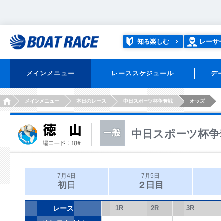
知る楽しむ
レーサ
メインメニュー
レーススケジュール
デ
HOME
メインメニュー
本日のレース
中日スポーツ杯争奪戦
オッズ
中日スポーツ杯争
7月4日
7月5日
初日
２日目
レース
1R
2R
3R