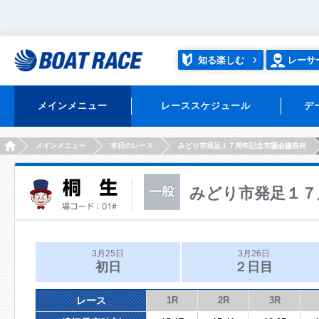
知る楽しむ
レーサ
メインメニュー
レーススケジュール
デ
HOME
メインメニュー
本日のレース
みどり市発足１７周年記念市議会議長杯
みどり市発足１７
3月25日
3月26日
初日
２日目
レース
1R
2R
3R