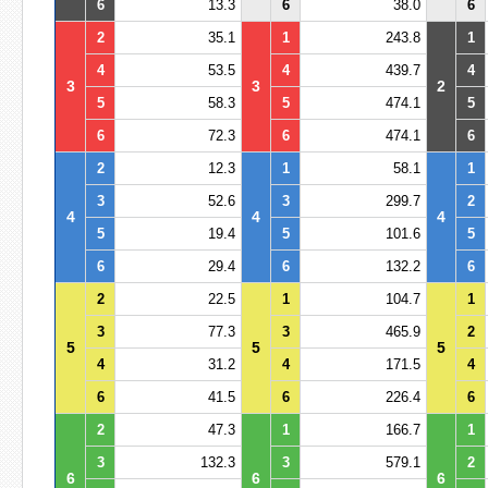
6
13.3
6
38.0
6
2
35.1
1
243.8
1
4
53.5
4
439.7
4
3
3
2
5
58.3
5
474.1
5
6
72.3
6
474.1
6
2
12.3
1
58.1
1
3
52.6
3
299.7
2
4
4
4
5
19.4
5
101.6
5
6
29.4
6
132.2
6
2
22.5
1
104.7
1
3
77.3
3
465.9
2
5
5
5
4
31.2
4
171.5
4
6
41.5
6
226.4
6
2
47.3
1
166.7
1
3
132.3
3
579.1
2
6
6
6