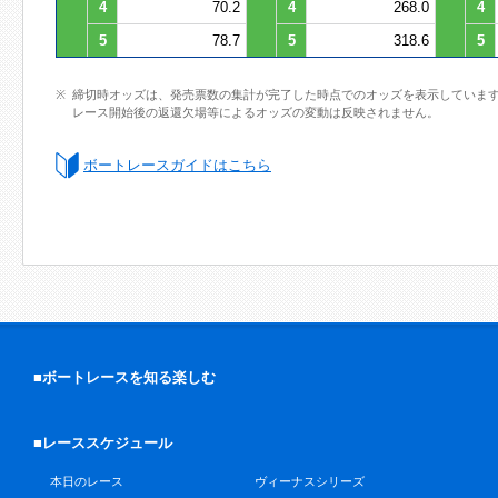
4
70.2
4
268.0
4
5
78.7
5
318.6
5
締切時オッズは、発売票数の集計が完了した時点でのオッズを表示していま
レース開始後の返還欠場等によるオッズの変動は反映されません。
ボートレースガイドはこちら
■ボートレースを知る楽しむ
■レーススケジュール
本日のレース
ヴィーナスシリーズ