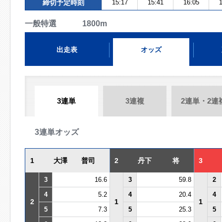
締切予定時刻
15:17
15:41
16:05
1
一般特選 1800m
出走表
オッズ
3連単
3連複
2連単・2連
3連単オッズ
1
大澤 普司
2
丹下 将
3
3
16.6
3
59.8
2
4
5.2
4
20.4
4
2
1
1
5
7.3
5
25.3
5