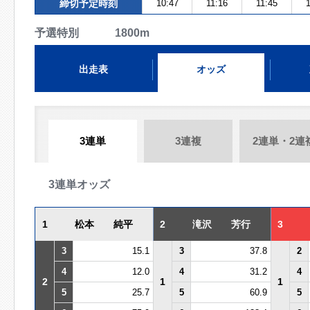
締切予定時刻
10:47
11:16
11:45
1
予選特別 1800m
出走表
オッズ
3連単
3連複
2連単・2連
3連単オッズ
1
松本 純平
2
滝沢 芳行
3
3
15.1
3
37.8
2
4
12.0
4
31.2
4
2
1
1
5
25.7
5
60.9
5