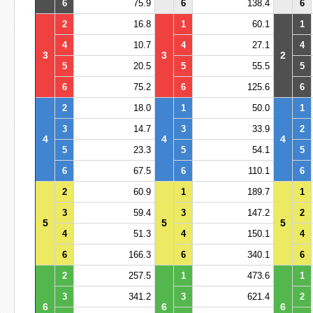
6
75.9
6
138.4
6
2
16.8
1
60.1
1
4
10.7
4
27.1
4
3
3
2
5
20.5
5
55.5
5
6
75.2
6
125.6
6
2
18.0
1
50.0
1
3
14.7
3
33.9
2
4
4
4
5
23.3
5
54.1
5
6
67.5
6
110.1
6
2
60.9
1
189.7
1
3
59.4
3
147.2
2
5
5
5
4
51.3
4
150.1
4
6
166.3
6
340.1
6
2
257.5
1
473.6
1
3
341.2
3
621.4
2
6
6
6