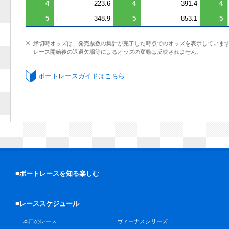
4
223.6
4
391.4
4
5
348.9
5
853.1
5
締切時オッズは、発売票数の集計が完了した時点でのオッズを表示していま
レース開始後の返還欠場等によるオッズの変動は反映されません。
ボートレースガイドはこちら
■ボートレースを知る楽しむ
■レーススケジュール
本日のレース
ヴィーナスシリーズ