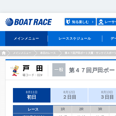
知る楽しむ
レーサ
メインメニュー
レーススケジュール
デ
HOME
メインメニュー
本日のレース
第４７回戸田ボート大賞・サンケイスポー
第４７回戸田ボー
8月11日
8月12日
8月13日
初日
２日目
３日目
レース
1R
2R
3R