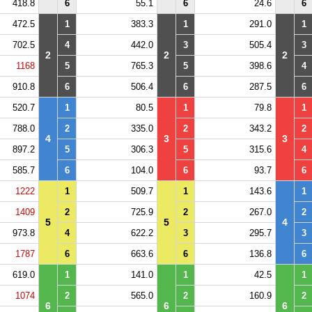
418.8
6
55.1
6
24.6
6
472.5
1
383.3
1
291.0
1
702.5
4
442.0
3
505.4
3
2
2
2
1168
5
765.3
5
398.6
4
910.8
6
506.4
6
287.5
6
520.7
1
80.5
1
79.8
1
788.0
2
335.0
2
343.2
2
4
3
3
897.2
5
306.3
5
315.6
4
585.7
6
104.0
6
93.7
6
1222
1
509.7
1
143.6
1
1409
2
725.9
2
267.0
2
5
5
4
973.8
4
622.2
3
295.7
3
1787
6
663.6
6
136.8
6
619.0
1
141.0
1
42.5
1
1074
2
565.0
2
160.9
2
6
6
6