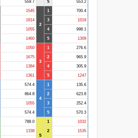
559.7
5
553.2
1545
1
700.4
1814
3
1019
2
1055
4
998.1
1460
5
1309
1050
1
276.6
1675
2
965.9
3
1384
4
305.9
1361
5
1247
574.4
1
135.6
864.8
2
623.8
4
1055
3
252.4
574.4
5
570.3
788.0
1
1032
1338
2
1535
5