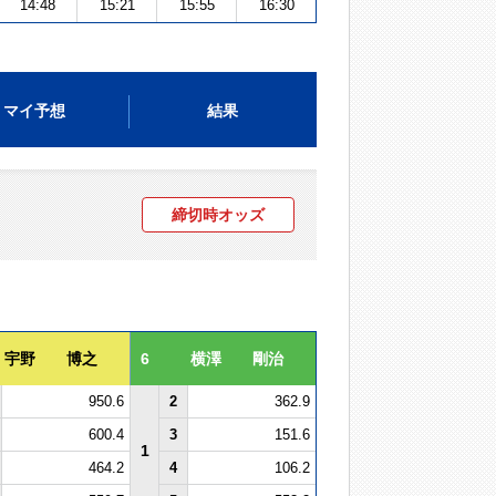
14:48
15:21
15:55
16:30
マイ予想
結果
締切時オッズ
宇野 博之
6
横澤 剛治
950.6
2
362.9
600.4
3
151.6
1
464.2
4
106.2