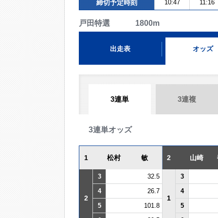
締切予定時刻
10:47
11:16
戸田特選 1800m
出走表
オッズ
3連単
3連複
3連単オッズ
1
松村 敏
2
山崎 
3
32.5
3
4
26.7
4
2
1
5
101.8
5