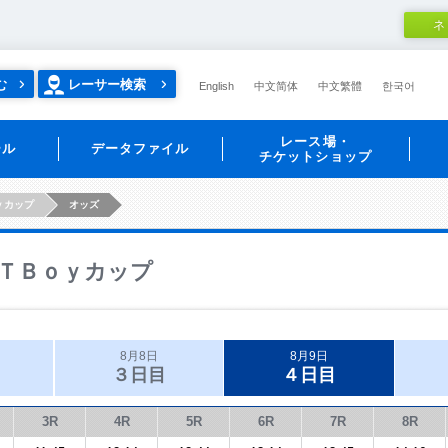
ネ
む
レーサー検索
English
中文简体
中文繁體
한국어
レース場・
ール
データファイル
チケットショップ
ｙカップ
オッズ
ＴＢｏｙカップ
8月8日
8月9日
３日目
４日目
3R
4R
5R
6R
7R
8R