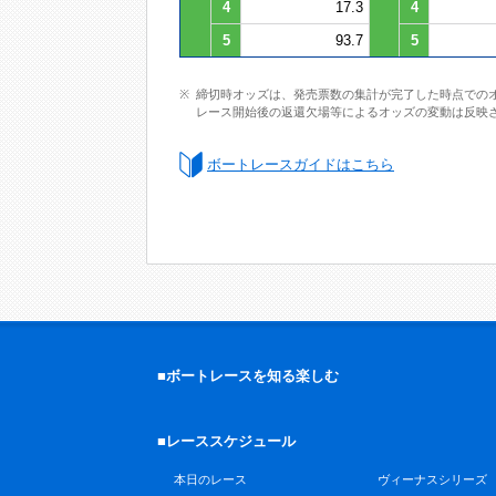
4
17.3
4
5
93.7
5
締切時オッズは、発売票数の集計が完了した時点での
レース開始後の返還欠場等によるオッズの変動は反映
ボートレースガイドはこちら
■ボートレースを知る楽しむ
■レーススケジュール
本日のレース
ヴィーナスシリーズ