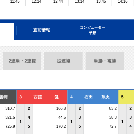
11:45
12:14
12:44
13:14
13:45
14:16
コンピューター
直前情報
予想
2連単・2連複
拡連複
単勝・複勝
善庸
3
西舘 健
4
石田 章央
5
310.7
2
166.8
2
83.2
2
321.5
4
44.5
3
38.3
3
1
1
1
725.9
5
170.2
5
72.7
4