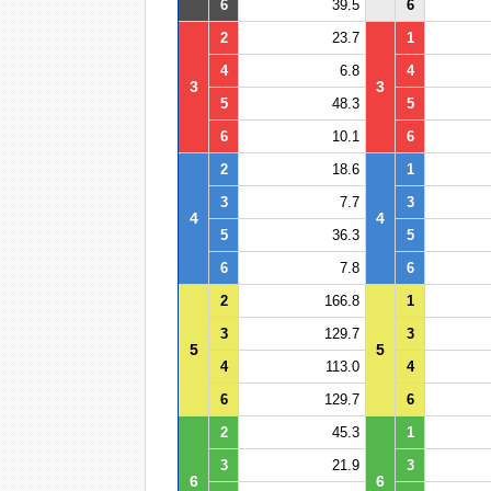
6
39.5
6
2
23.7
1
4
6.8
4
3
3
5
48.3
5
6
10.1
6
2
18.6
1
3
7.7
3
4
4
5
36.3
5
6
7.8
6
2
166.8
1
3
129.7
3
5
5
4
113.0
4
6
129.7
6
2
45.3
1
3
21.9
3
6
6