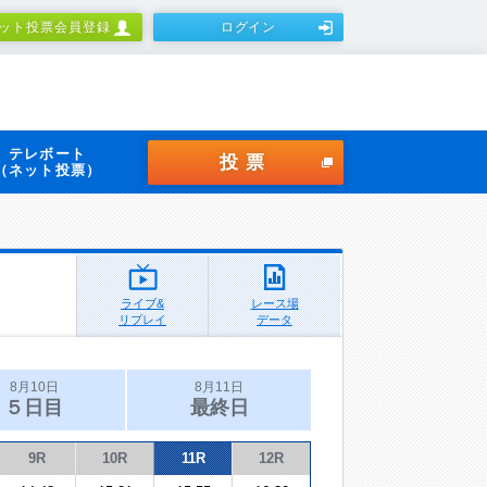
ット投票会員登録
ログイン
テレボート
投票
（ネット投票）
ライブ&
レース場
リプレイ
データ
8月10日
8月11日
５日目
最終日
9R
10R
11R
12R