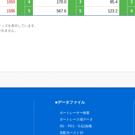
1050
4
170.0
3
85.4
3
1586
5
567.6
5
123.2
4
オッズを表示しています。
されません。
■データファイル
ボートレーサー検索
ボートレース場データ
SG・PG1・G1記録集
高配当ベスト10