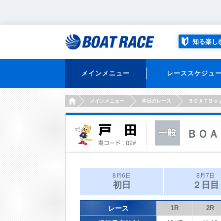
知る楽し
メインメニュー
レーススケジュ
HOME
メインメニュー
本日のレース
ＢＯＡＴＢｏ
ＢＯＡ
8月6日
8月7日
初日
２日目
レース
1R
2R