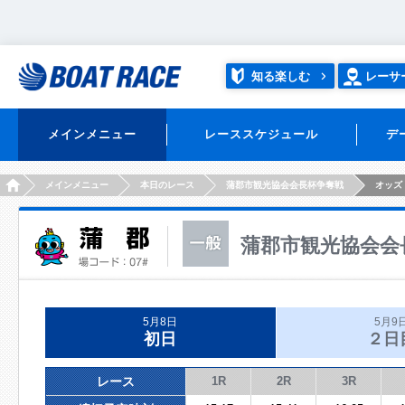
知る楽しむ
レーサ
メインメニュー
レーススケジュール
デ
HOME
メインメニュー
本日のレース
蒲郡市観光協会会長杯争奪戦
オッズ
蒲郡市観光協会会
5月8日
5月9
初日
２日
レース
1R
2R
3R