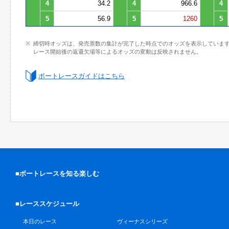
4
34.2
4
966.6
4
5
56.9
5
1260
5
締切時オッズは、発売票数の集計が完了した時点でのオッズを表示していま
レース開始後の返還欠場等によるオッズの変動は反映されません。
ボートレースガイドはこちら
■ボートレースを知る楽しむ
■レーススケジュール
本日のレース
ヴィーナスシリーズ