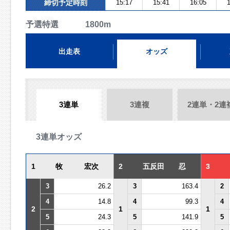
締切予定時刻
15:17
15:41
16:05
1
予選特選 1800m
出走表
オッズ
3連単
3連複
2連単・2連
3連単オッズ
1
牧 宏次
2
五反田 忍
3
3
26.2
3
163.4
2
4
14.8
4
99.3
4
2
1
1
5
24.3
5
141.9
5