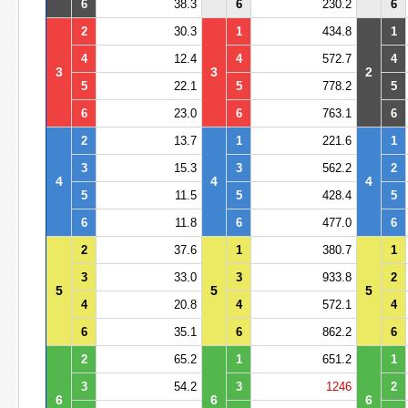
6
38.3
6
230.2
6
2
30.3
1
434.8
1
4
12.4
4
572.7
4
3
3
2
5
22.1
5
778.2
5
6
23.0
6
763.1
6
2
13.7
1
221.6
1
3
15.3
3
562.2
2
4
4
4
5
11.5
5
428.4
5
6
11.8
6
477.0
6
2
37.6
1
380.7
1
3
33.0
3
933.8
2
5
5
5
4
20.8
4
572.1
4
6
35.1
6
862.2
6
2
65.2
1
651.2
1
3
54.2
3
1246
2
6
6
6