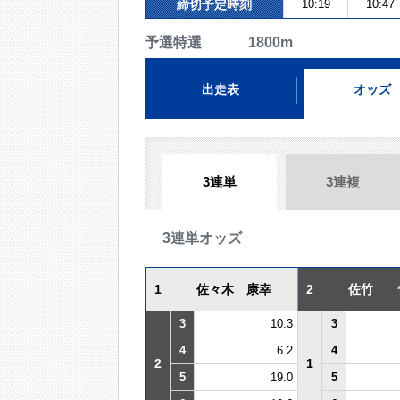
締切予定時刻
10:19
10:47
予選特選 1800m
出走表
オッズ
3連単
3連複
3連単オッズ
1
佐々木 康幸
2
佐竹 
3
10.3
3
4
6.2
4
2
1
5
19.0
5