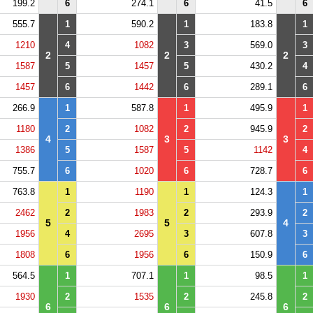
199.2
6
274.1
6
41.5
6
555.7
1
590.2
1
183.8
1
1210
4
1082
3
569.0
3
2
2
2
1587
5
1457
5
430.2
4
1457
6
1442
6
289.1
6
266.9
1
587.8
1
495.9
1
1180
2
1082
2
945.9
2
4
3
3
1386
5
1587
5
1142
4
755.7
6
1020
6
728.7
6
763.8
1
1190
1
124.3
1
2462
2
1983
2
293.9
2
5
5
4
1956
4
2695
3
607.8
3
1808
6
1956
6
150.9
6
564.5
1
707.1
1
98.5
1
1930
2
1535
2
245.8
2
6
6
6