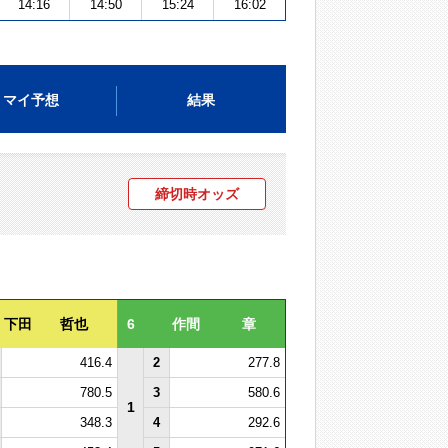
14:16
14:50
15:24
16:02
マイ予想
結果
締切時オッズ
下田 哲也
6
作間 章
416.4
2
277.8
780.5
3
580.6
1
348.3
4
292.6