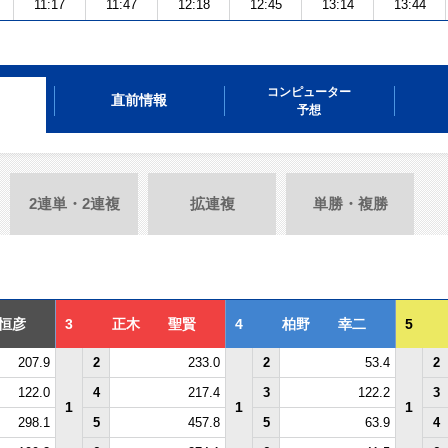
11:17
11:47
12:18
12:45
13:14
13:44
コンピューター
直前情報
予想
2連単・2連複
拡連複
単勝・複勝
恒彦
3
正木 聖賢
4
柏野 幸二
5
207.9
2
233.0
2
53.4
2
122.0
4
217.4
3
122.2
3
1
1
1
298.1
5
457.8
5
63.9
4