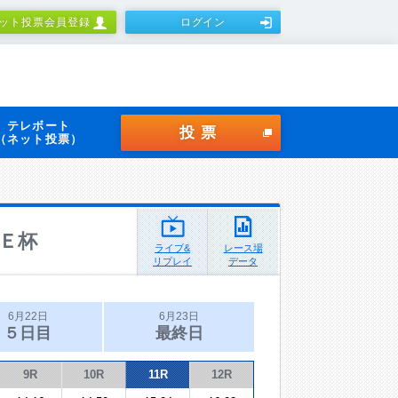
ット投票会員登録
ログイン
テレボート
投票
（ネット投票）
Ｅ杯
ライブ&
レース場
リプレイ
データ
6月22日
6月23日
５日目
最終日
9R
10R
11R
12R