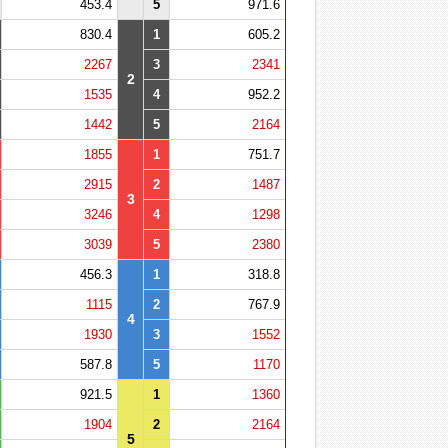
453.4
5
971.6
830.4
1
605.2
2267
3
2341
2
1535
4
952.2
1442
5
2164
1855
1
751.7
2915
2
1487
3
3246
4
1298
3039
5
2380
456.3
1
318.8
1115
2
767.9
4
1930
3
1552
587.8
5
1170
921.5
1
1360
1904
2
2164
5