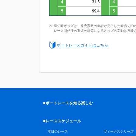
4
31.3
4
5
99.4
5
締切時オッズは、発売票数の集計が完了した時点での
レース開始後の返還欠場等によるオッズの変動は反映
ボートレースガイドはこちら
■ボートレースを知る楽しむ
■レーススケジュール
本日のレース
ヴィーナスシリーズ