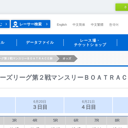
ネ
む
レーサー検索
English
中文简体
中文繁體
한국어
レース場・
ール
データファイル
チケットショップ
ーグ第２戦マンスリーＢＯＡＴＲＡＣＥ杯
オッズ
ーズリーグ第２戦マンスリーＢＯＡＴＲＡＣ
6月20日
6月21日
３日目
４日目
3R
4R
5R
6R
7R
8R