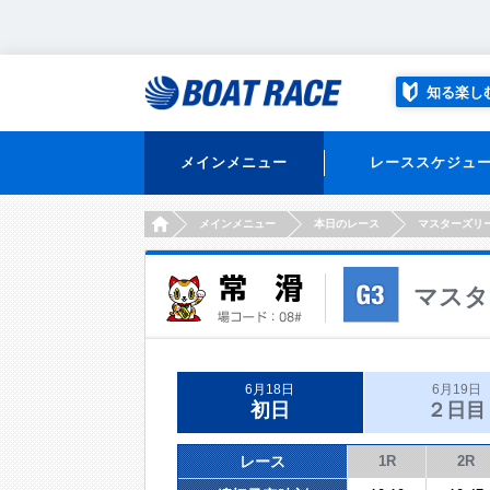
知る楽し
メインメニュー
レーススケジュ
HOME
メインメニュー
本日のレース
マスターズリ
マスタ
6月18日
6月19日
初日
２日目
レース
1R
2R