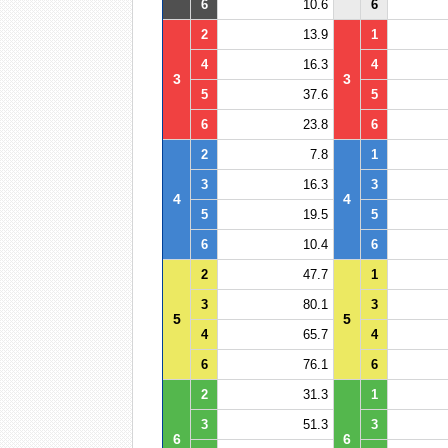
6
10.6
6
2
13.9
1
4
16.3
4
3
3
5
37.6
5
6
23.8
6
2
7.8
1
3
16.3
3
4
4
5
19.5
5
6
10.4
6
2
47.7
1
3
80.1
3
5
5
4
65.7
4
6
76.1
6
2
31.3
1
3
51.3
3
6
6