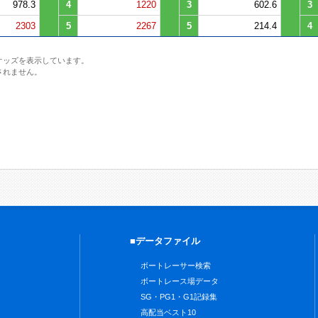
978.3
4
1220
3
602.6
3
2303
5
2267
5
214.4
4
オッズを表示しています。
されません。
■データファイル
ボートレーサー検索
ボートレース場データ
SG・PG1・G1記録集
高配当ベスト10