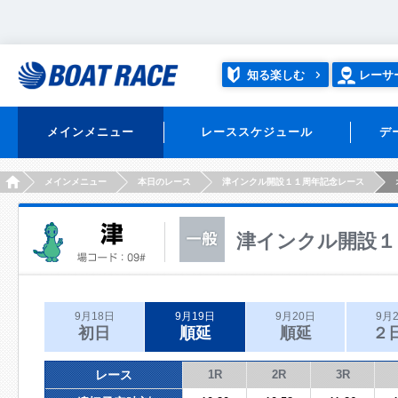
知る楽しむ
レーサ
メインメニュー
レーススケジュール
デ
HOME
メインメニュー
本日のレース
津インクル開設１１周年記念レース
津インクル開設１
9月18日
9月19日
9月20日
9月
初日
順延
順延
２
レース
1R
2R
3R