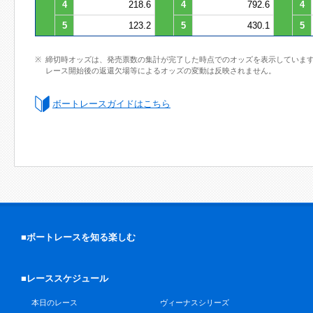
4
218.6
4
792.6
4
5
123.2
5
430.1
5
締切時オッズは、発売票数の集計が完了した時点でのオッズを表示していま
レース開始後の返還欠場等によるオッズの変動は反映されません。
ボートレースガイドはこちら
■ボートレースを知る楽しむ
■レーススケジュール
本日のレース
ヴィーナスシリーズ