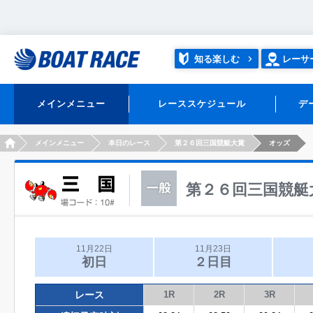
知る楽しむ
レーサ
メインメニュー
レーススケジュール
デ
HOME
メインメニュー
本日のレース
第２６回三国競艇大賞
オッズ
第２６回三国競艇
11月22日
11月23日
初日
２日目
レース
1R
2R
3R