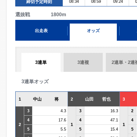
締切予定時刻
08:34
08:59
09:24
0
選抜戦 1800m
出走表
オッズ
3連単
3連複
2連単・2連
3連単オッズ
1
中山 将
2
山田 哲也
3
3
4.3
3
16.3
2
4
17.6
4
47.1
4
2
1
1
5
5.5
5
15.4
5