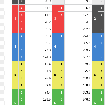
6
20.9
6
59.6
6
2
11.1
1
56.6
1
4
41.1
4
177.9
4
3
3
2
5
20.2
5
64.8
5
6
53.5
6
232.6
6
2
53.8
1
224.1
1
3
83.7
3
355.6
2
4
4
4
5
77.0
5
269.9
5
6
124.8
6
557.6
6
2
17.9
1
49.7
1
3
31.3
3
75.3
2
5
5
5
4
75.9
4
200.8
4
6
52.6
6
168.8
6
2
74.4
1
303.5
1
3
129.5
3
546.0
2
6
6
6