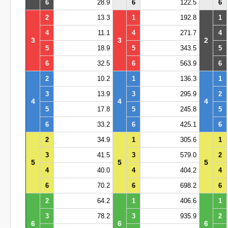
6
28.9
6
122.5
6
2
13.3
1
192.8
1
4
11.1
4
271.7
4
3
3
2
5
18.9
5
343.5
5
6
32.5
6
563.9
6
2
10.2
1
136.3
1
3
13.9
3
295.9
2
4
4
4
5
17.8
5
245.8
5
6
33.2
6
425.1
6
2
34.9
1
305.6
1
3
41.5
3
579.0
2
5
5
5
4
40.0
4
404.2
4
6
70.2
6
698.2
6
2
64.2
1
406.6
1
3
78.2
3
935.9
2
6
6
6