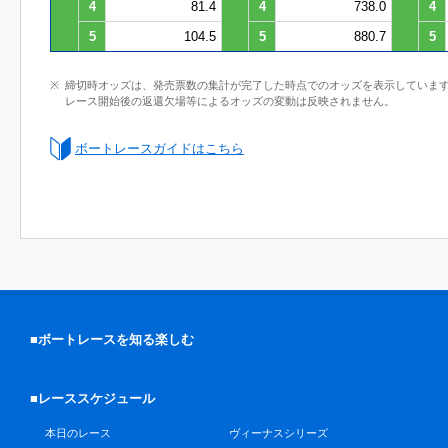
4
81.4
4
738.0
4
5
104.5
5
880.7
5
締切時オッズは、発売票数の集計が完了した時点でのオッズを表示していま
レース開始後の返還欠場等によるオッズの変動は反映されません。
ボートレースガイドはこちら
■ボートレースを知る楽しむ
■レーススケジュール
本日のレース
ヴィーナスシリーズ