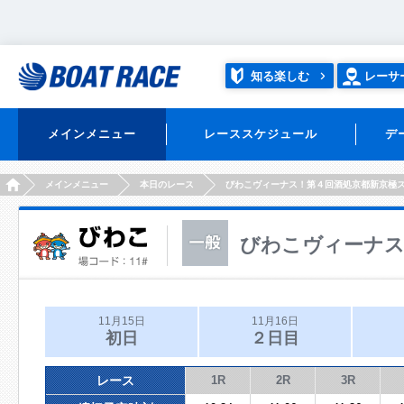
知る楽しむ
レーサ
メインメニュー
レーススケジュール
デ
HOME
メインメニュー
本日のレース
びわこヴィーナス！第４回酒処京都新京極
びわこヴィーナス
11月15日
11月16日
初日
２日目
レース
1R
2R
3R