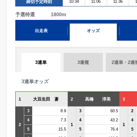
締切予定時刻
10:34
11:06
11:36
予選特選 1800m
出走表
オッズ
3連単
3連複
2連単・2連
3連単オッズ
1
大豆生田 蒼
2
高橋 淳美
3
3
8.9
3
60.5
2
4
7.3
4
43.2
4
2
1
1
5
15.5
5
76.4
5