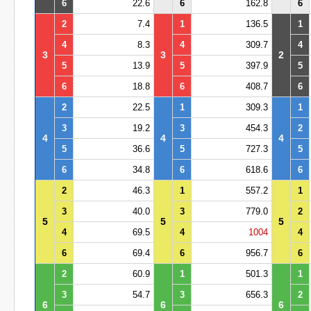
6
22.6
6
162.8
6
2
7.4
1
136.5
1
4
8.3
4
309.7
4
3
3
2
5
13.9
5
397.9
5
6
18.8
6
408.7
6
2
22.5
1
309.3
1
3
19.2
3
454.3
2
4
4
4
5
36.6
5
727.3
5
6
34.8
6
618.6
6
2
46.3
1
557.2
1
3
40.0
3
779.0
2
5
5
5
4
69.5
4
1004
4
6
69.4
6
956.7
6
2
60.9
1
501.3
1
3
54.7
3
656.3
2
6
6
6