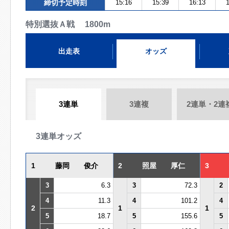
締切予定時刻
15:16
15:39
16:13
1
特別選抜Ａ戦 1800m
出走表
オッズ
3連単
3連複
2連単・2連
3連単オッズ
1
藤岡 俊介
2
照屋 厚仁
3
3
6.3
3
72.3
2
4
11.3
4
101.2
4
2
1
1
5
18.7
5
155.6
5