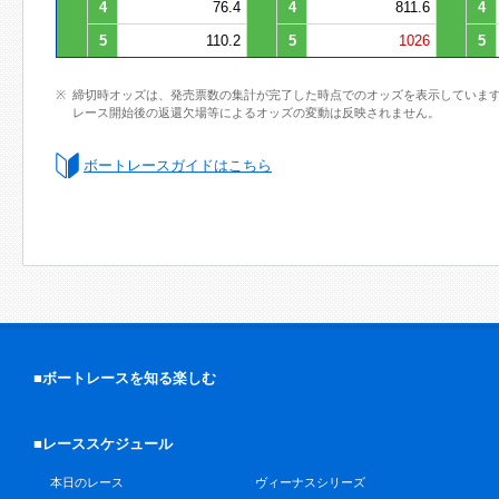
4
76.4
4
811.6
4
5
110.2
5
1026
5
締切時オッズは、発売票数の集計が完了した時点でのオッズを表示していま
レース開始後の返還欠場等によるオッズの変動は反映されません。
ボートレースガイドはこちら
■ボートレースを知る楽しむ
■レーススケジュール
本日のレース
ヴィーナスシリーズ