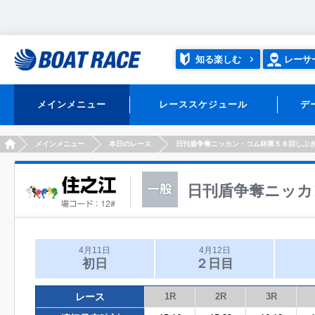
知る楽しむ
レーサ
メインメニュー
レーススケジュール
デ
HOME
メインメニュー
本日のレース
日刊盾争奪ニッカン・コム杯第５８回しぶ
日刊盾争奪ニッカ
4月11日
4月12日
初日
２日目
レース
1R
2R
3R