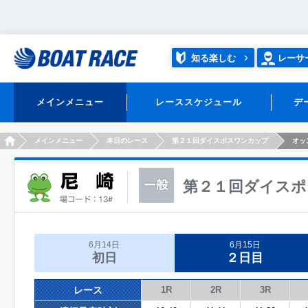
知る楽しむ
レーサ
メインメニュー
レーススケジュール
デ
HOME
メインメニュー
本日のレース
第２１回ダイスポスワンカップ
オッ
第２１回ダイスポ
6月14日
6月15日
初日
２日目
レース
1R
2R
3R