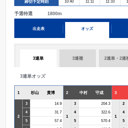
締切予定時刻
10:40
11:11
11:33
1
予選特選 1800m
出走表
オッズ
3連単
3連複
2連単・2連
3連単オッズ
1
杉山 貴博
2
中村 守成
3
3
14.9
3
204.3
2
4
31.7
4
322.6
4
2
1
1
5
57.4
5
570.4
5