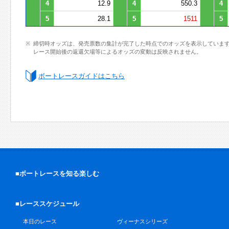
4
12.9
4
550.3
4
5
28.1
5
1511
5
締切時オッズは、発売票数の集計が完了した時点でのオッズを表示していま
レース開始後の返還欠場等によるオッズの変動は反映されません。
ボートレースガイドはこちら
■ボートレースを知る楽しむ
■レーススケジュール
本日のレース
ヴィーナスシリーズ