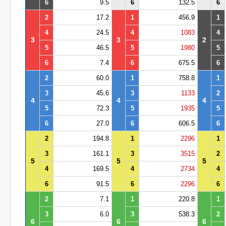
6
9.5
6
132.5
6
2
17.2
1
456.9
1
4
24.5
4
1083
4
3
3
2
5
46.5
5
1980
5
6
7.4
6
675.5
6
2
60.0
1
758.8
1
3
45.6
3
1133
2
4
4
4
5
72.3
5
1935
5
6
27.0
6
606.5
6
2
194.8
1
2296
1
3
161.1
3
3515
2
5
5
5
4
169.5
4
2734
4
6
91.5
6
2296
6
2
7.1
1
220.8
1
3
6.0
3
538.3
2
6
6
6