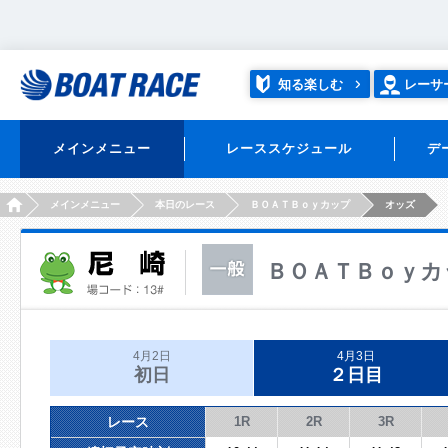
知る楽しむ
レーサ
メインメニュー
レーススケジュール
デ
HOME
メインメニュー
本日のレース
ＢＯＡＴＢｏｙカップ
オッズ
ＢＯＡＴＢｏｙカ
4月2日
4月3日
初日
２日目
レース
1R
2R
3R