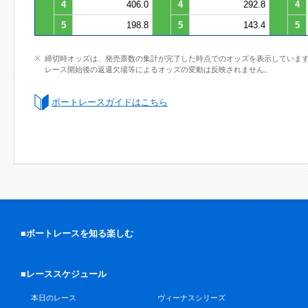
4
406.0
4
292.8
4
5
198.8
5
143.4
5
締切時オッズは、発売票数の集計が完了した時点でのオッズを表示していま
レース開始後の返還欠場等によるオッズの変動は反映されません。
ボートレースガイドはこちら
■ボートレースを知る楽しむ
■レーススケジュール
本日のレース
ヴィーナスシリーズ