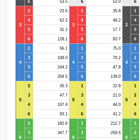
6
53.5
6
52.0
6
2
23.5
1
35.8
1
4
62.2
4
49.2
4
3
3
2
5
31.1
5
17.7
5
6
128.1
6
83.7
6
2
56.1
1
75.0
1
3
108.0
3
70.2
2
4
4
4
5
104.2
5
47.8
5
6
204.5
6
139.0
6
2
26.3
1
22.8
1
3
47.7
3
21.0
2
5
5
5
4
107.4
4
44.0
4
6
83.1
6
41.2
6
2
182.6
1
212.7
1
3
347.7
3
259.5
2
6
6
6