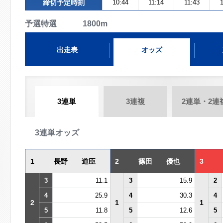
締切予定時刻
10:44
11:14
11:43
1
予選特選 1800m
出走表
オッズ
3連単
3連複
2連単・2連
3連単オッズ
1
長野 道臣
2
篠田 優也
3
3
11.1
3
15.9
2
4
25.9
4
30.3
4
2
1
1
5
11.8
5
12.6
5