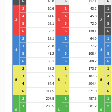
6
48.8
6
117.1
6
2
10.6
1
43.2
1
4
14.6
4
45.8
4
3
3
2
5
26.1
5
72.0
5
6
53.2
6
138.1
6
2
18.1
1
64.9
1
3
25.8
3
77.2
2
4
4
4
5
41.2
5
108.4
5
6
65.1
6
208.2
6
2
53.2
1
173.7
1
3
66.5
3
187.5
2
5
5
5
4
84.4
4
204.4
4
6
117.5
6
371.0
6
2
207.8
1
487.6
1
3
286.5
3
581.2
2
6
6
6