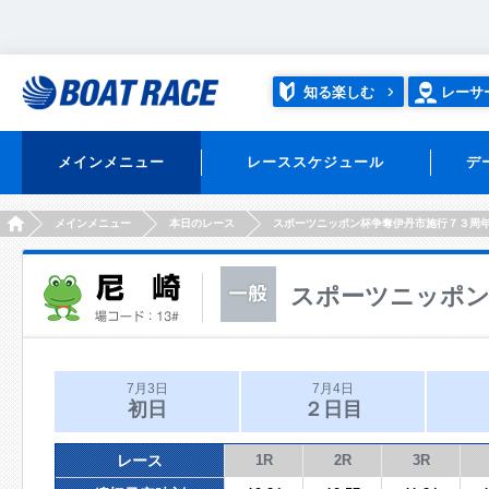
知る楽しむ
レーサ
メインメニュー
レーススケジュール
デ
HOME
メインメニュー
本日のレース
スポーツニッポン杯争奪伊丹市施行７３周
スポーツニッポン
7月3日
7月4日
初日
２日目
レース
1R
2R
3R