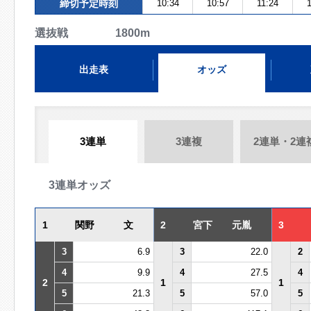
締切予定時刻
10:34
10:57
11:24
選抜戦 1800m
出走表
オッズ
3連単
3連複
2連単・2連
3連単オッズ
1
関野 文
2
宮下 元胤
3
3
6.9
3
22.0
2
4
9.9
4
27.5
4
2
1
1
5
21.3
5
57.0
5