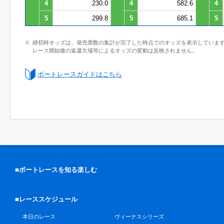
4
230.0
4
582.6
4
5
299.8
5
685.1
5
締切時オッズは、発売票数の集計が完了した時点でのオッズを表示していま
レース開始後の返還欠場等によるオッズの変動は反映されません。
ボートレースガイドはこちら
■ボートレースを知る楽しむ
■レーススケジュール
本日のレース
ヴィーナスシリーズ