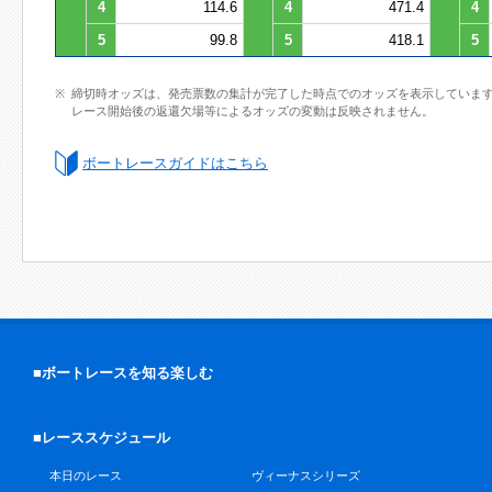
4
114.6
4
471.4
4
5
99.8
5
418.1
5
締切時オッズは、発売票数の集計が完了した時点でのオッズを表示していま
レース開始後の返還欠場等によるオッズの変動は反映されません。
ボートレースガイドはこちら
■ボートレースを知る楽しむ
■レーススケジュール
本日のレース
ヴィーナスシリーズ