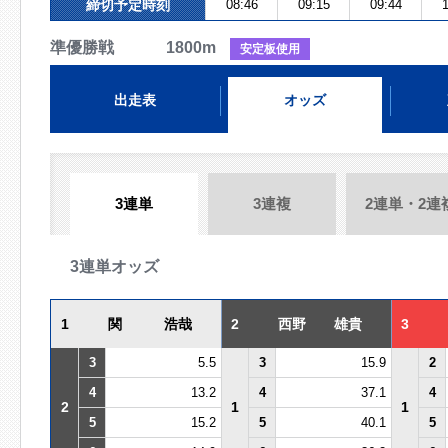
締切予定時刻
08:46
09:15
09:44
1
準優勝戦 1800m
安定板使用
出走表
オッズ
3連単
3連複
2連単・2連
3連単オッズ
1
関 浩哉
2
西野 雄貴
3
3
5.5
3
15.9
2
4
13.2
4
37.1
4
2
1
1
5
15.2
5
40.1
5