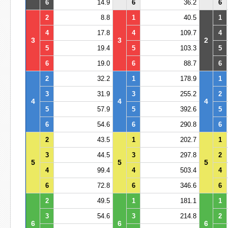
6
14.9
6
36.2
6
2
8.8
1
40.5
1
4
17.8
4
109.7
4
3
3
2
5
19.4
5
103.3
5
6
19.0
6
88.7
6
2
32.2
1
178.9
1
3
31.9
3
255.2
2
4
4
4
5
57.9
5
392.6
5
6
54.6
6
290.8
6
2
43.5
1
202.7
1
3
44.5
3
297.8
2
5
5
5
4
99.4
4
503.4
4
6
72.8
6
346.6
6
2
49.5
1
181.1
1
3
54.6
3
214.8
2
6
6
6