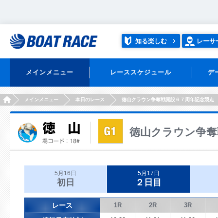
知る楽しむ
レーサ
メインメニュー
レーススケジュール
デ
HOME
メインメニュー
本日のレース
徳山クラウン争奪戦開設６７周年記念競走
徳山クラウン争奪
5月16日
5月17日
初日
２日目
レース
1R
2R
3R