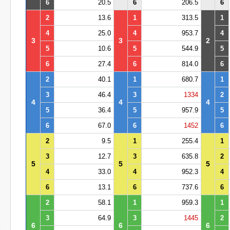
6
20.5
6
206.5
6
2
13.6
1
313.5
1
4
25.0
4
953.7
4
3
3
2
5
10.6
5
544.9
5
6
27.4
6
814.0
6
2
40.1
1
680.7
1
3
46.4
3
1334
2
4
4
4
5
36.4
5
957.9
5
6
67.0
6
1452
6
2
9.5
1
255.4
1
3
12.7
3
635.8
2
5
5
5
4
33.0
4
952.3
4
6
13.1
6
737.6
6
2
58.1
1
959.3
1
3
64.9
3
1445
2
6
6
6