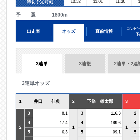
締切予定時刻
10:32
11:01
11:30
1
予 選 1800m
コンピ
出走表
オッズ
直前情報
予
3連単
3連複
2連単・2連
3連単オッズ
1
井口 佳典
2
下條 雄太郎
3
3
8.1
3
116.3
2
4
17.4
4
189.6
4
2
1
1
5
6.3
5
99.1
5