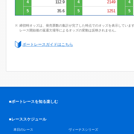
4
112.9
4
2149
4
5
35.6
5
1251
5
締切時オッズは、発売票数の集計が完了した時点でのオッズを表示していま
レース開始後の返還欠場等によるオッズの変動は反映されません。
ボートレースガイドはこちら
■ボートレースを知る楽しむ
■レーススケジュール
本日のレース
ヴィーナスシリーズ