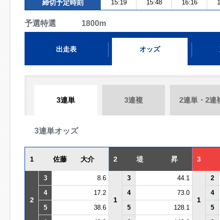
締切予定時刻
15:19
15:48
16:16
1
予選特選 1800m
出走表
オッズ
3連単
3連複
2連単・2連
3連単オッズ
1
佐藤 大介
2
堤 昇
3
3
8.6
3
44.1
2
4
17.2
4
73.0
4
2
1
1
5
38.6
5
128.1
5