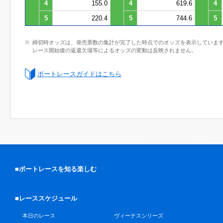
4
155.0
4
619.6
4
5
220.4
5
744.6
5
締切時オッズは、発売票数の集計が完了した時点でのオッズを表示していま
レース開始後の返還欠場等によるオッズの変動は反映されません。
ボートレースガイドはこちら
■ボートレースを知る楽しむ
■レーススケジュール
本日のレース
ヴィーナスシリーズ