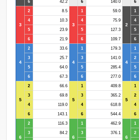
6
42.2
6
140.0
6
2
8.5
1
59.0
1
4
10.3
4
75.9
4
3
3
2
5
23.9
5
127.3
5
6
21.9
6
109.7
6
2
33.6
1
179.3
1
3
25.7
3
141.0
2
4
4
4
5
64.0
5
285.4
5
6
67.3
6
277.0
6
2
66.6
1
409.8
1
3
69.8
3
365.2
2
5
5
5
4
119.0
4
618.8
4
6
143.1
6
544.4
6
2
116.3
1
462.9
1
3
84.2
3
376.1
2
6
6
6