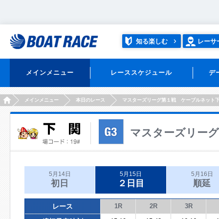
知る楽しむ
レーサ
メインメニュー
レーススケジュール
デ
HOME
メインメニュー
本日のレース
マスターズリーグ第１戦 ケーブルネット
マスターズリーグ
5月14日
5月15日
5月16日
初日
２日目
順延
レース
1R
2R
3R