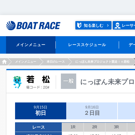
知る楽しむ
レーサ
メインメニュー
レーススケジュール
デ
HOME
メインメニュー
本日のレース
にっぽん未来プロジェクト競走ｉｎ若松
にっぽん未来プロ
9月15日
9月16日
初日
２日目
レース
1R
2R
3R