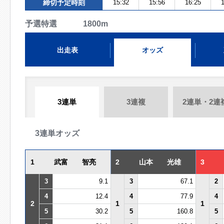
締切予定時刻
15:32
15:56
16:25
1
予選特選 1800m
出走表
オッズ
3連単
3連複
2連単・2連
3連単オッズ
1
武富 智亮
2
山本 光雄
3
3
9.1
3
67.1
2
4
12.4
4
77.9
4
2
1
1
5
30.2
5
160.8
5