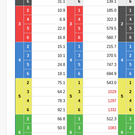
6
31.1
6
139.1
6
2
10.9
1
185.0
1
4
6.9
4
322.3
4
3
3
2
5
22.0
5
579.5
5
6
16.8
6
560.7
6
2
15.1
1
215.7
1
3
10.1
3
370.5
2
4
4
4
5
24.8
5
747.3
5
6
19.1
6
694.9
6
2
75.1
1
543.0
1
3
64.2
3
1029
2
5
5
5
4
78.3
4
1297
4
6
92.1
6
1332
6
2
66.8
1
512.3
1
3
50.0
3
1083
2
6
6
6