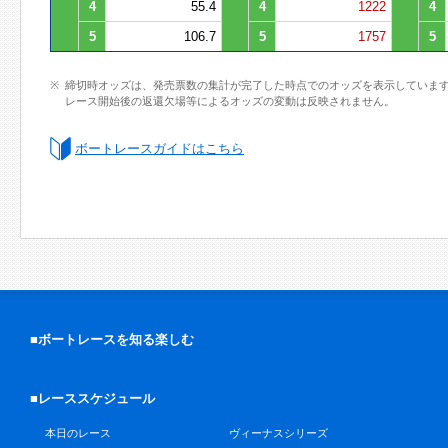
4
55.4
4
1222
4
5
106.7
5
1757
5
締切時オッズは、発売票数の集計が完了した時点でのオッズを表示していま
レース開始後の返還欠場等によるオッズの変動は反映されません。
ボートレースガイドはこちら
■ボートレースを知る楽しむ
■レーススケジュール
本日のレース
ヴィーナスシリーズ