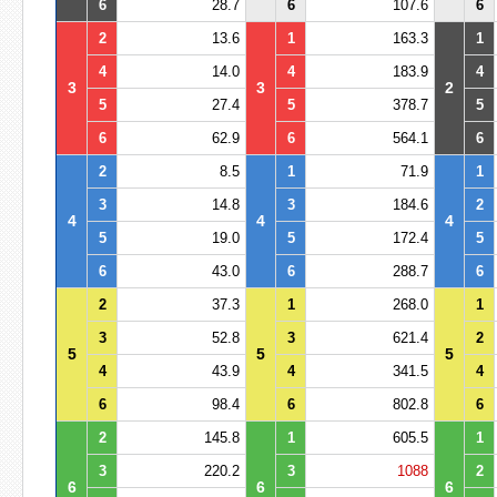
6
28.7
6
107.6
6
2
13.6
1
163.3
1
4
14.0
4
183.9
4
3
3
2
5
27.4
5
378.7
5
6
62.9
6
564.1
6
2
8.5
1
71.9
1
3
14.8
3
184.6
2
4
4
4
5
19.0
5
172.4
5
6
43.0
6
288.7
6
2
37.3
1
268.0
1
3
52.8
3
621.4
2
5
5
5
4
43.9
4
341.5
4
6
98.4
6
802.8
6
2
145.8
1
605.5
1
3
220.2
3
1088
2
6
6
6