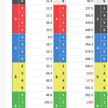
6
15.4
6
89.0
6
2
12.0
1
137.5
1
4
13.2
4
305.6
4
3
3
2
5
28.4
5
478.8
5
6
33.0
6
448.0
6
2
9.8
1
189.3
1
3
18.7
3
354.4
2
4
4
4
5
23.2
5
574.0
5
6
27.0
6
408.1
6
2
33.1
1
540.2
1
3
59.4
3
1052
2
5
5
5
4
49.3
4
1074
4
6
74.6
6
831.5
6
2
48.8
1
552.0
1
3
105.2
3
1383
2
6
6
6