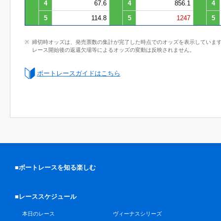
4
67.6
4
856.1
4
5
114.8
5
1247
5
締切時オッズは、発売票数の集計が完了した時点でのオッズを表示していま
レース開始後の返還欠場等によるオッズの変動は反映されません。
ボートレースガイドはこちら
■ボートレースを知る楽しむ
■レーススケジュール
本日のレース
ヴィーナスシリーズ