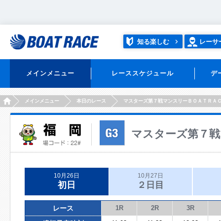
知る楽しむ
レーサ
メインメニュー
レーススケジュール
デ
HOME
メインメニュー
本日のレース
マスターズ第７戦マンスリーＢＯＡＴＲＡ
マスターズ第７戦
10月26日
10月27日
初日
２日目
レース
1R
2R
3R