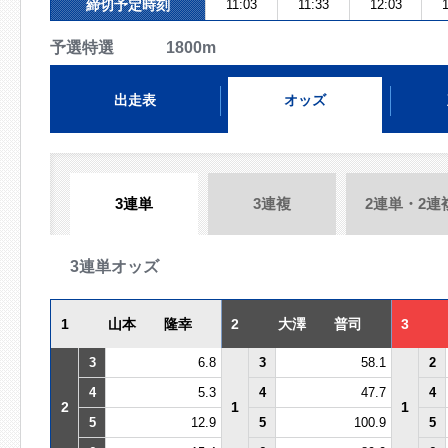
締切予定時刻
11:03
11:33
12:03
1
予選特選 1800m
出走表
オッズ
3連単
3連複
2連単・2連
3連単オッズ
1
山本 隆幸
2
大澤 普司
3
3
6.8
3
58.1
2
4
5.3
4
47.7
4
2
1
1
5
12.9
5
100.9
5